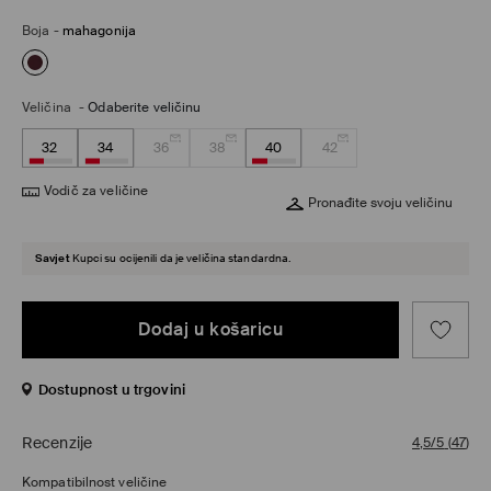
Boja
-
mahagonija
Veličina
-
Odaberite veličinu
32
34
36
38
40
42
Vodič za veličine
Pronađite svoju veličinu
Savjet
Kupci su ocijenili da je veličina standardna.
Dodaj u košaricu
Dostupnost u trgovini
Recenzije
4,5/5
(
47
)
Kompatibilnost veličine