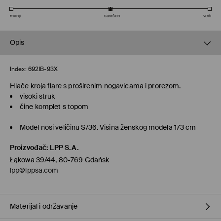
manji
savršen
veći
Opis
Index:
692IB-93X
Hlače kroja flare s proširenim nogavicama i prorezom.
visoki struk
čine komplet s topom
Model nosi veličinu S/36. Visina ženskog modela 173 cm
Proizvođač
:
LPP S.A.
Łąkowa 39/44, 80-769 Gdańsk
lpp@lppsa.com
Materijal i održavanje