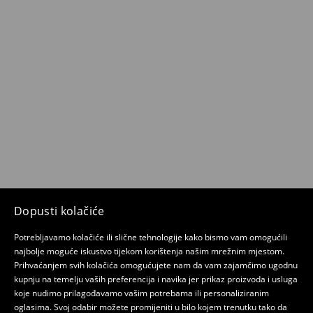
Dopusti kolačiće
Potrebljavamo kolačiće ili slične tehnologije kako bismo vam omogućili
najbolje moguće iskustvo tijekom korištenja našim mrežnim mjestom.
Prihvaćanjem svih kolačića omogućujete nam da vam zajamčimo ugodnu
kupnju na temelju vaših preferencija i navika jer prikaz proizvoda i usluga
koje nudimo prilagođavamo vašim potrebama ili personaliziranim
oglasima. Svoj odabir možete promijeniti u bilo kojem trenutku tako da