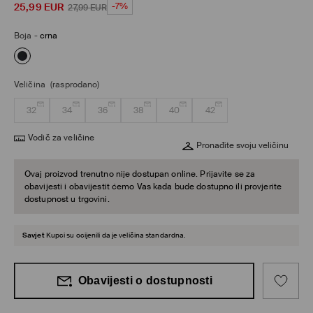
25,99
EUR
-7%
27,99
EUR
Boja
-
crna
Veličina
(rasprodano)
32
34
36
38
40
42
Vodič za veličine
Pronađite svoju veličinu
Ovaj proizvod trenutno nije dostupan online. Prijavite se za
obavijesti i obavijestit ćemo Vas kada bude dostupno ili provjerite
dostupnost u trgovini.
Savjet
Kupci su ocijenili da je veličina standardna.
Obavijesti o dostupnosti