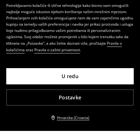
Potrebljavamo kolačiće ili slične tehnologije kako bismo vam omogućili
najbolje moguće iskustvo tijekom korištenja našim mrežnim mjestom.
Prihvaćanjem svih kolačića omogućujete nam da vam zajamčimo ugodnu
kupnju na temelju vaših preferencija i navika jer prikaz proizvoda i usluga
koje nudimo prilagođavamo vašim potrebama ili personaliziranim
oglasima. Svoj odabir možete promijeniti u bilo kojem trenutku tako da
kliknete na „Postavke”, a ako želite doznati više, pročitajte
Pravila o
kolačićima
oraz
Pravila o zaštiti privatnosti
.
U redu
Postavke
Hrvatska (Croatia)