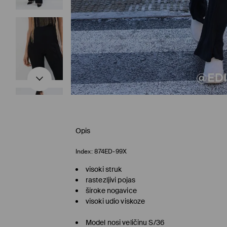
Opis
Index:
874ED-99X
visoki struk
rastezljivi pojas
široke nogavice
visoki udio viskoze
Model nosi veličinu S/36