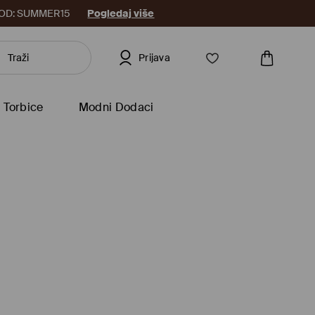
8. KOD: SUMMER15
Pogledaj više
Prijava
Torbice
Modni Dodaci