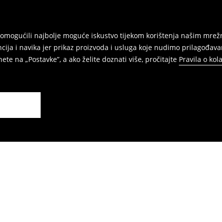
am omogućili najbolje moguće iskustvo tijekom korištenja našim m
ja i navika jer prikaz proizvoda i usluga koje nudimo prilagođava
ete na „Postavke”, a ako želite doznati više, pročitajte
Pravila o kol