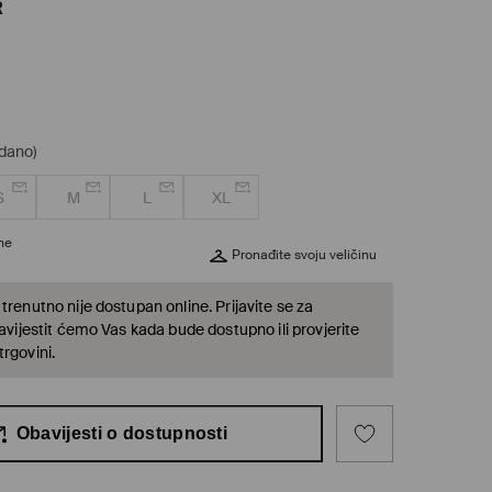
R
odano)
S
M
L
XL
ine
Pronađite svoju veličinu
trenutno nije dostupan online. Prijavite se za
bavijestit ćemo Vas kada bude dostupno ili provjerite
rgovini.
Obavijesti o dostupnosti