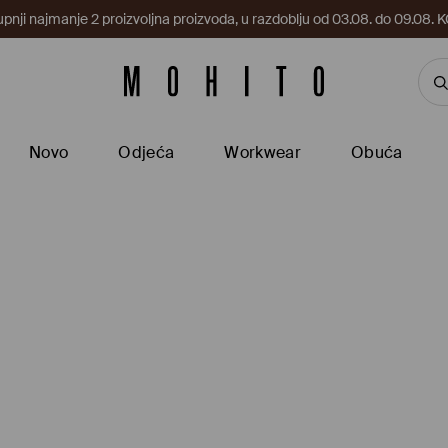
upnji najmanje 2 proizvoljna proizvoda, u razdoblju od 03.08. do 09.0
Novo
Odjeća
Workwear
Obuća