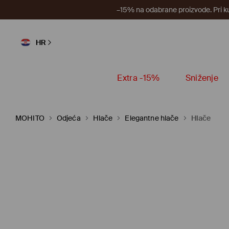
–15% na odabrane proizvode. Pri k
HR
Extra -15%
Sniženje
MOHITO
Odjeća
Hlače
Elegantne hlače
Hlače