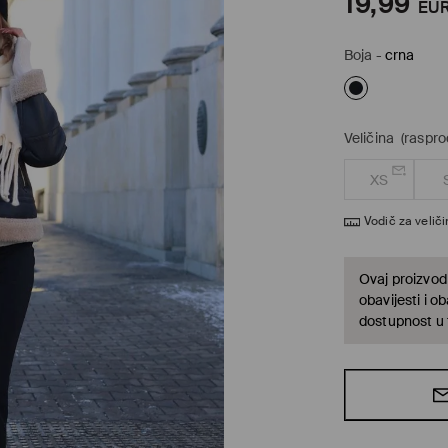
19,99
EU
Boja
-
crna
Veličina
(raspr
XS
Vodič za velič
Ovaj proizvod 
obavijesti i o
dostupnost u t