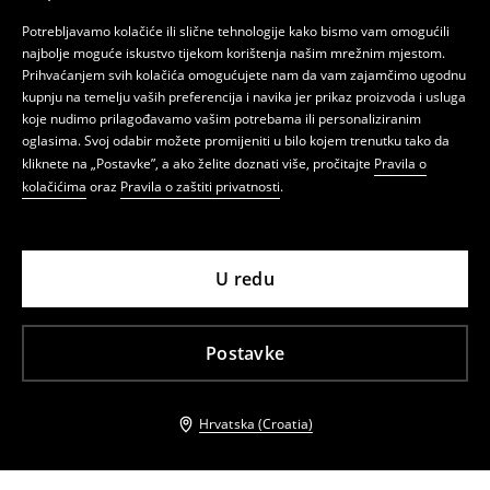
Potrebljavamo kolačiće ili slične tehnologije kako bismo vam omogućili
najbolje moguće iskustvo tijekom korištenja našim mrežnim mjestom.
Prihvaćanjem svih kolačića omogućujete nam da vam zajamčimo ugodnu
kupnju na temelju vaših preferencija i navika jer prikaz proizvoda i usluga
koje nudimo prilagođavamo vašim potrebama ili personaliziranim
oglasima. Svoj odabir možete promijeniti u bilo kojem trenutku tako da
kliknete na „Postavke”, a ako želite doznati više, pročitajte
Pravila o
kolačićima
oraz
Pravila o zaštiti privatnosti
.
U redu
Postavke
Hrvatska (Croatia)