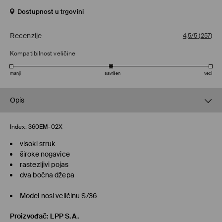
Dostupnost u trgovini
Recenzije
4,5/5
(
257
)
Kompatibilnost veličine
manji
savršen
veći
Opis
Index:
360EM-02X
visoki struk
široke nogavice
rastezljivi pojas
dva bočna džepa
Model nosi veličinu S/36
Proizvođač
:
LPP S.A.