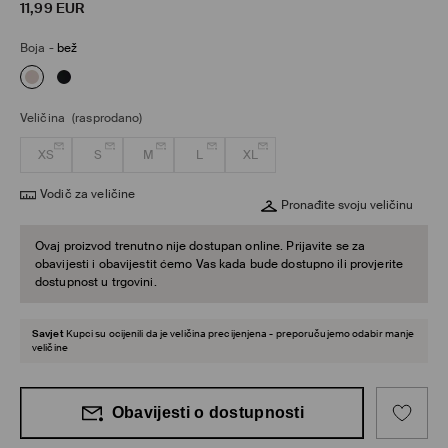
11,99
EUR
Boja
-
bež
Veličina
(rasprodano)
XS
S
M
L
XL
Vodič za veličine
Pronađite svoju veličinu
Ovaj proizvod trenutno nije dostupan online. Prijavite se za
obavijesti i obavijestit ćemo Vas kada bude dostupno ili provjerite
dostupnost u trgovini.
Savjet
Kupci su ocijenili da je veličina precijenjena - preporučujemo odabir manje
veličine
Obavijesti o dostupnosti