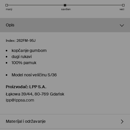
manji
savršen
veći
Opis
Index:
262FM-95J
kopčanje gumbom
dugi rukavi
100% pamuk
Model nosi veličinu S/36
Proizvođač
:
LPP S.A.
Łąkowa 39/44, 80-769 Gdańsk
lpp@lppsa.com
Materijal i održavanje