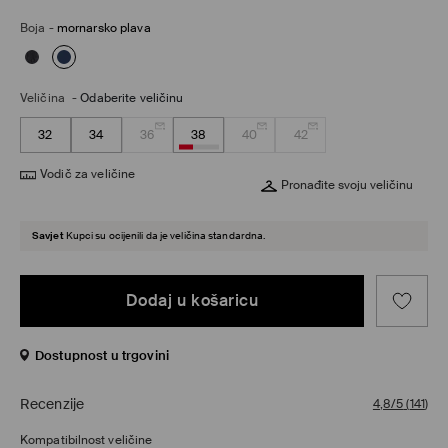
Boja
-
mornarsko plava
Veličina
-
Odaberite veličinu
32
34
36
38
40
42
Vodič za veličine
Pronađite svoju veličinu
Savjet
Kupci su ocijenili da je veličina standardna.
Dodaj u košaricu
Dostupnost u trgovini
Recenzije
4,8/5
(
141
)
Kompatibilnost veličine