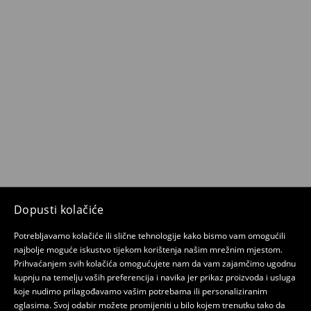
Dopusti kolačiće
Potrebljavamo kolačiće ili slične tehnologije kako bismo vam omogućili
najbolje moguće iskustvo tijekom korištenja našim mrežnim mjestom.
Prihvaćanjem svih kolačića omogućujete nam da vam zajamčimo ugodnu
kupnju na temelju vaših preferencija i navika jer prikaz proizvoda i usluga
koje nudimo prilagođavamo vašim potrebama ili personaliziranim
oglasima. Svoj odabir možete promijeniti u bilo kojem trenutku tako da