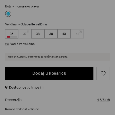
Boja
-
mornarsko plava
Veličina
-
Odaberite veličinu
36
37
38
39
40
41
Vodič za veličine
Savjet
Kupci su ocijenili da je veličina standardna.
Dodaj u košaricu
Dostupnost u trgovini
Recenzije
4,5/5
(
16
)
Kompatibilnost veličine