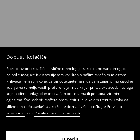
Dopusti kolačiće
Potrebljavamo kolačiće ili slične tehnologije kako bismo vam omogućili
najbolje moguće iskustvo tijekom korištenja našim mrežnim mjestom.
Prihvaćanjem svih kolačića omogućujete nam da vam zajamčimo ugodnu
kupnju na temelju vaših preferencija i navika jer prikaz proizvoda i usluga
koje nudimo prilagođavamo vašim potrebama ili personaliziranim
oglasima. Svoj odabir možete promijeniti u bilo kojem trenutku tako da
kliknete na „Postavke”, a ako želite doznati više, pročitajte
Pravila o
kolačićima
oraz
Pravila o zaštiti privatnosti
.
U redu