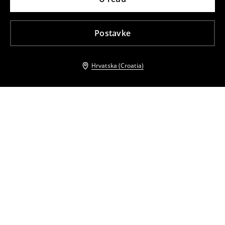
Postavke
Hrvatska (Croatia)
Drugi kupci su također odabrali
Japanke
Sandale
4
,
99
EUR
5,99
EUR
9
,
99
EUR
19,99
EUR