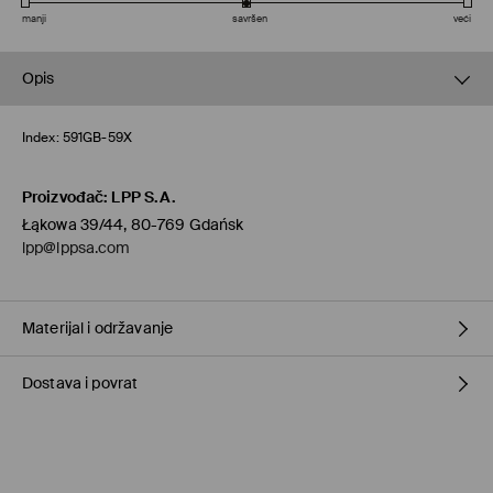
manji
savršen
veći
Opis
Index:
591GB-59X
Proizvođač
:
LPP S.A.
Łąkowa 39/44, 80-769 Gdańsk
lpp@lppsa.com
Materijal i održavanje
Dostava i povrat
GORNJI DIO
:
100% PVC
ULOŽAK
:
80% PVC, 20% POLIURETANSKO VLAKNO
ĐON
:
100% PVC
Uvjeti dostave