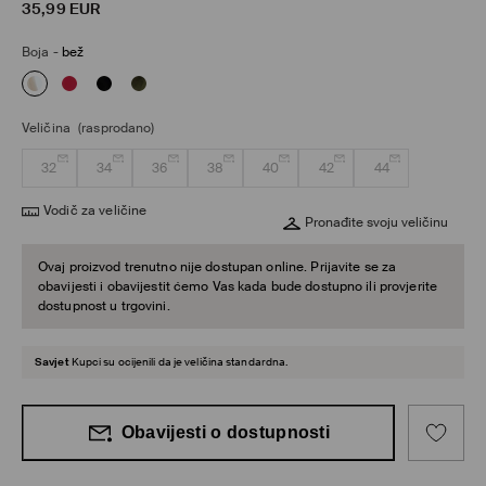
35,99
EUR
Boja
-
bež
Veličina
(rasprodano)
32
34
36
38
40
42
44
Vodič za veličine
Pronađite svoju veličinu
Ovaj proizvod trenutno nije dostupan online. Prijavite se za
obavijesti i obavijestit ćemo Vas kada bude dostupno ili provjerite
dostupnost u trgovini.
Savjet
Kupci su ocijenili da je veličina standardna.
Obavijesti o dostupnosti