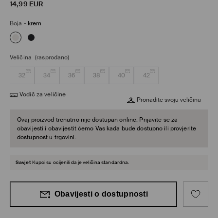
14,99
EUR
Boja
-
krem
Veličina
(rasprodano)
32
34
36
38
40
42
Vodič za veličine
Pronađite svoju veličinu
Ovaj proizvod trenutno nije dostupan online. Prijavite se za
obavijesti i obavijestit ćemo Vas kada bude dostupno ili provjerite
dostupnost u trgovini.
Savjet
Kupci su ocijenili da je veličina standardna.
Obavijesti o dostupnosti