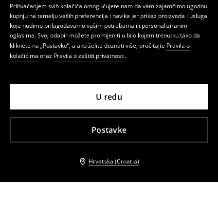
Prihvaćanjem svih kolačića omogućujete nam da vam zajamčimo ugodnu
kupnju na temelju vaših preferencija i navika jer prikaz proizvoda i usluga
koje nudimo prilagođavamo vašim potrebama ili personaliziranim
oglasima. Svoj odabir možete promijeniti u bilo kojem trenutku tako da
kliknete na „Postavke”, a ako želite doznati više, pročitajte
Pravila o
kolačićima
oraz
Pravila o zaštiti privatnosti
.
U redu
Postavke
Hrvatska (Croatia)