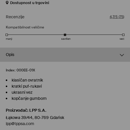
Dostupnost u trgovini
Recenzije
4,7/5
(
75
)
Kompatibilnost veličine
manji
savršen
veći
Opis
Index:
000EE-01X
klasičan ovratnik
kratki puf-rukavi
ukrasni vez
kopčanje gumbom
Proizvođač
:
LPP S.A.
Łąkowa 39/44, 80-769 Gdańsk
lpp@lppsa.com