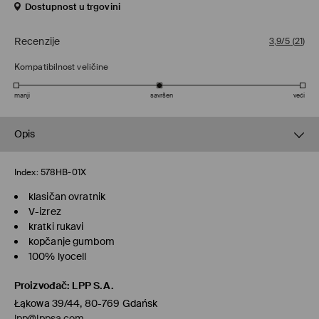
Dostupnost u trgovini
Recenzije
3,9/5
(
21
)
Kompatibilnost veličine
manji
savršen
veći
Opis
Index:
578HB-01X
klasičan ovratnik
V-izrez
kratki rukavi
kopčanje gumbom
100% lyocell
Proizvođač
:
LPP S.A.
Łąkowa 39/44, 80-769 Gdańsk
lpp@lppsa.com