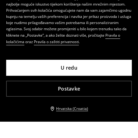
najbolje moguće iskustvo tijekom korištenja našim mrežnim mjestom.
Prihvaćanjem svih kolačića omogućujete nam da vam zajamčimo ugodnu
kupnju na temelju vaših preferencija i navika jer prikaz proizvoda i usluga
koje nudimo prilagođavamo vašim potrebama ili personaliziranim
oglasima. Svoj odabir možete promijeniti u bilo kojem trenutku tako da
kliknete na „Postavke”, a ako želite doznati više, pročitajte
Pravila o
kolačićima
oraz
Pravila o zaštiti privatnosti
.
U redu
Postavke
Hrvatska (Croatia)