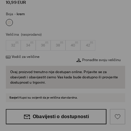
10,99
EUR
Boja
-
krem
Veličina
(rasprodano)
32
34
36
38
40
42
Vodič za veličine
Pronađite svoju veličinu
Ovaj proizvod trenutno nije dostupan online. Prijavite se za
obavijesti i obavijestit ćemo Vas kada bude dostupno ili provjerite
dostupnost u trgovini.
Savjet
Kupci su ocijenili da je veličina standardna.
Obavijesti o dostupnosti