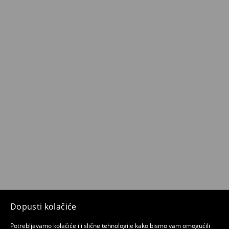
Dopusti kolačiće
Potrebljavamo kolačiće ili slične tehnologije kako bismo vam omogućili