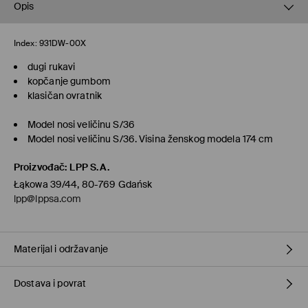
Opis
Index:
931DW-00X
dugi rukavi
kopčanje gumbom
klasičan ovratnik
Model nosi veličinu S/36
Model nosi veličinu S/36. Visina ženskog modela 174 cm
Proizvođač
:
LPP S.A.
Łąkowa 39/44, 80-769 Gdańsk
lpp@lppsa.com
Materijal i održavanje
Dostava i povrat
Materijal I
:
100% PAMUK