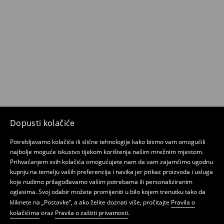
Dopusti kolačiće
Potrebljavamo kolačiće ili slične tehnologije kako bismo vam omogućili
najbolje moguće iskustvo tijekom korištenja našim mrežnim mjestom.
Prihvaćanjem svih kolačića omogućujete nam da vam zajamčimo ugodnu
kupnju na temelju vaših preferencija i navika jer prikaz proizvoda i usluga
koje nudimo prilagođavamo vašim potrebama ili personaliziranim
oglasima. Svoj odabir možete promijeniti u bilo kojem trenutku tako da
kliknete na „Postavke”, a ako želite doznati više, pročitajte
Pravila o
kolačićima
oraz
Pravila o zaštiti privatnosti
.