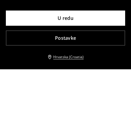
U redu
Postavke
Hrvatska (Croatia)
Drugi kupci su također odabrali