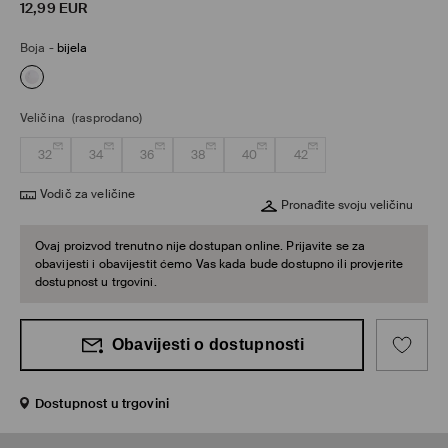
12,99
EUR
Boja
-
bijela
Veličina
(rasprodano)
32
34
36
38
40
42
Vodič za veličine
Pronađite svoju veličinu
Ovaj proizvod trenutno nije dostupan online. Prijavite se za
obavijesti i obavijestit ćemo Vas kada bude dostupno ili provjerite
dostupnost u trgovini.
Obavijesti o dostupnosti
Dostupnost u trgovini