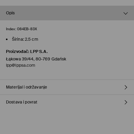
Opis
Index:
084EB-83X
Širina: 2.5 cm
Proizvođač
:
LPP S.A.
Łąkowa 39/44, 80-769 Gdańsk
lpp@lppsa.com
Materijal i održavanje
Dostava i povrat
Materijal I
:
100% cijepana koža
ZABRANJENO PRANJE
Uvjeti dostave
ZABRANJENO BIJELJENJE
Preuzimanje u trgovini Mohito
(1-6 radni dani)