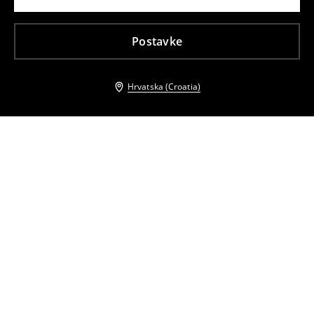
Postavke
Hrvatska (Croatia)
Drugi kupci su također odabrali
Kožni remen
Kožni remen
22
,
99
EUR
22
,
99
EUR