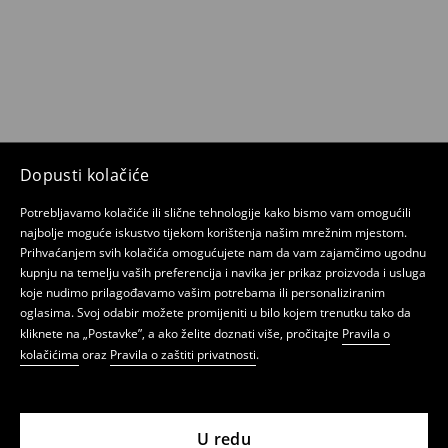
Dopusti kolačiće
Potrebljavamo kolačiće ili slične tehnologije kako bismo vam omogućili
najbolje moguće iskustvo tijekom korištenja našim mrežnim mjestom.
Prihvaćanjem svih kolačića omogućujete nam da vam zajamčimo ugodnu
kupnju na temelju vaših preferencija i navika jer prikaz proizvoda i usluga
koje nudimo prilagođavamo vašim potrebama ili personaliziranim
oglasima. Svoj odabir možete promijeniti u bilo kojem trenutku tako da
kliknete na „Postavke”, a ako želite doznati više, pročitajte
Pravila o
kolačićima
oraz
Pravila o zaštiti privatnosti
.
U redu