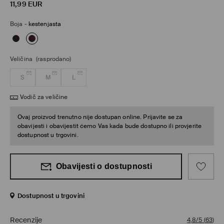
11,99
EUR
Boja
-
kestenjasta
Veličina
(rasprodano)
S
M
L
Vodič za veličine
Ovaj proizvod trenutno nije dostupan online. Prijavite se za
obavijesti i obavijestit ćemo Vas kada bude dostupno ili provjerite
dostupnost u trgovini.
Obavijesti o dostupnosti
Dostupnost u trgovini
Recenzije
4,8/5
(
63
)