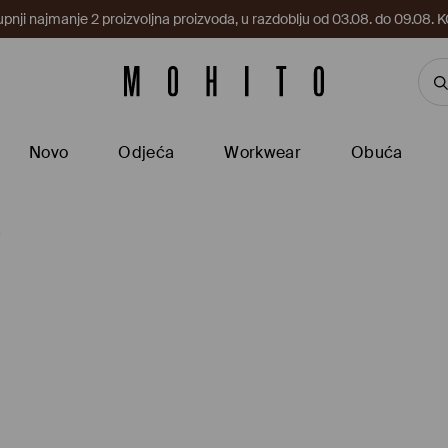
upnji najmanje 2 proizvoljna proizvoda, u razdoblju od 03.08. do 09.0
Novo
Odjeća
Workwear
Obuća
m