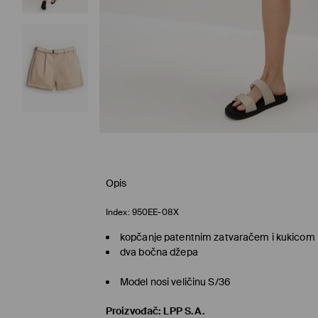
Opis
Index:
950EE-08X
kopčanje patentnim zatvaračem i kukicom
dva bočna džepa
Model nosi veličinu S/36
Proizvođač
:
LPP S.A.