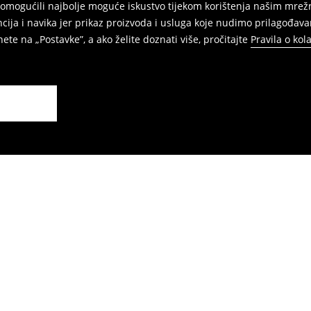
am omogućili najbolje moguće iskustvo tijekom korištenja našim m
ja i navika jer prikaz proizvoda i usluga koje nudimo prilagođava
ete na „Postavke”, a ako želite doznati više, pročitajte
Pravila o kol