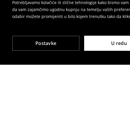
Potrebljavamo kolačiće ili slične tehnologije kako bismo v
da vam zajamčimo ugodnu kupnju na temelju vaših preferenci
odabir možete promijeniti u bilo kojem trenutku tako da klikn
Postavke
U redu