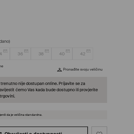
odano)
4
36
38
40
42
ine
Pronađite svoju veličinu
trenutno nije dostupan online. Prijavite se za
bavijestit ćemo Vas kada bude dostupno ili provjerite
rgovini.
enili da je veličina standardna.