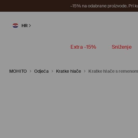
–15% na odabrane proizvode. Pri k
HR
Extra -15%
Sniženje
MOHITO
Odjeća
Kratke hlače
Kratke hlače s remeno