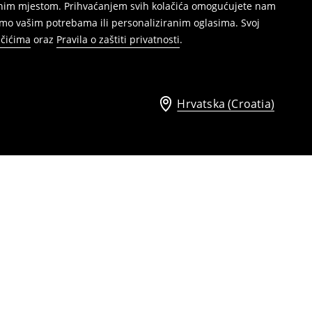
režnim mjestom. Prihvaćanjem svih kolačića omogućujete nam
mo vašim potrebama ili personaliziranim oglasima. Svoj
ačićima
oraz
Pravila o zaštiti privatnosti
.
Hrvatska (Croatia)