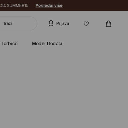
8. KOD: SUMMER15
Pogledaj više
Prijava
Torbice
Modni Dodaci