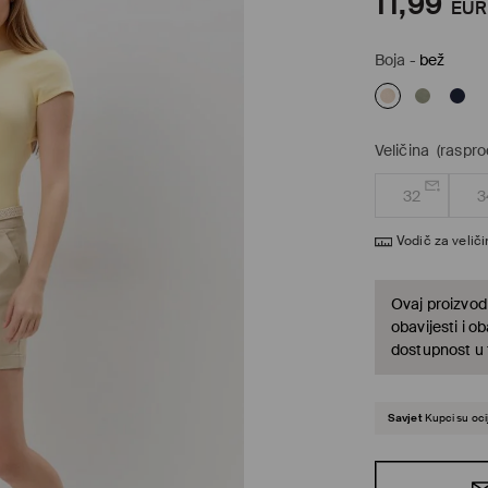
11,99
EUR
Boja
-
bež
Veličina
(raspr
32
3
Vodič za velič
Ovaj proizvod 
obavijesti i o
dostupnost u t
Savjet
Kupci su ocij