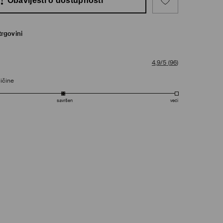
Obavijesti o dostupnosti
trgovini
4,9/5
(
96
)
ičine
savršen
veći