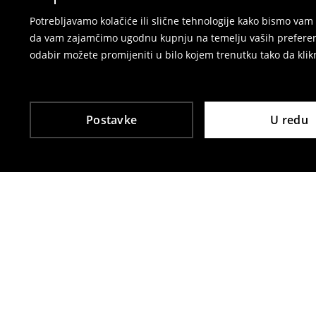
Potrebljavamo kolačiće ili slične tehnologije kako bismo v
da vam zajamčimo ugodnu kupnju na temelju vaših preferenci
odabir možete promijeniti u bilo kojem trenutku tako da klikn
Postavke
U redu