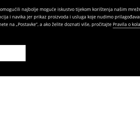
am omogućili najbolje moguće iskustvo tijekom korištenja našim m
ja i navika jer prikaz proizvoda i usluga koje nudimo prilagođava
ete na „Postavke”, a ako želite doznati više, pročitajte
Pravila o kol