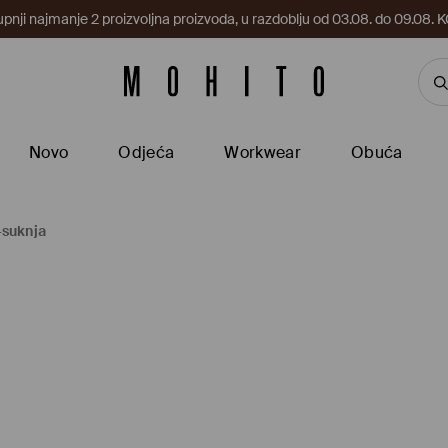
upnji najmanje 2 proizvoljna proizvoda, u razdoblju od 03.08. do 09.0
Novo
Odjeća
Workwear
Obuća
-suknja