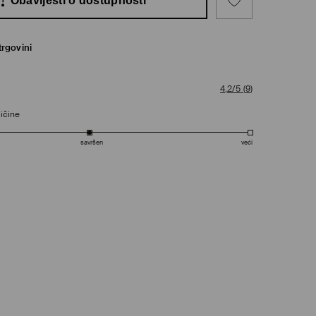
Obavijesti o dostupnosti
trgovini
4,2/5
(
9
)
ičine
savršen
veći