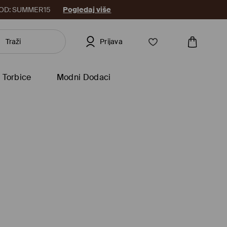
8. KOD: SUMMER15
Pogledaj više
Prijava
Torbice
Modni Dodaci