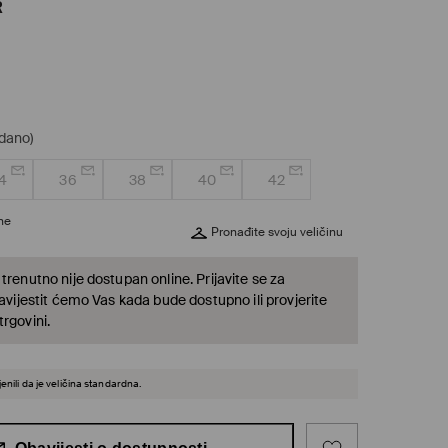
R
odano)
4
36
38
40
42
ine
Pronađite svoju veličinu
trenutno nije dostupan online. Prijavite se za
bavijestit ćemo Vas kada bude dostupno ili provjerite
rgovini.
enili da je veličina standardna.