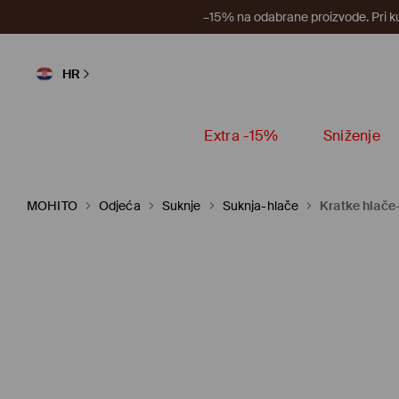
–15% na odabrane proizvode. Pri k
HR
Extra -15%
Sniženje
MOHITO
Odjeća
Suknje
Suknja-hlače
Kratke hlače