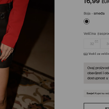
16,99
EU
Boja
-
smeđa
Veličina
(raspr
32
3
Vodič za velič
Ovaj proizvod 
obavijesti i o
dostupnost u t
Savjet
Kupci su ocij