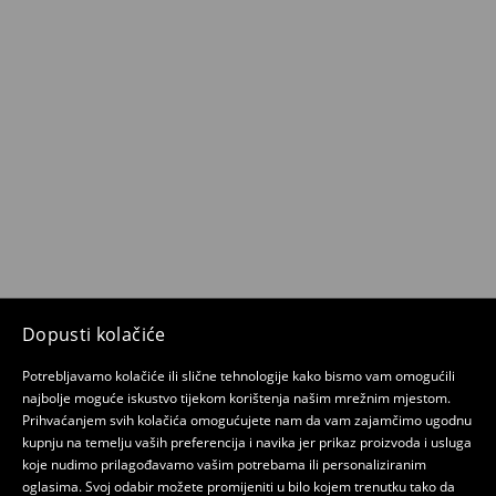
Dopusti kolačiće
Potrebljavamo kolačiće ili slične tehnologije kako bismo vam omogućili
najbolje moguće iskustvo tijekom korištenja našim mrežnim mjestom.
Prihvaćanjem svih kolačića omogućujete nam da vam zajamčimo ugodnu
kupnju na temelju vaših preferencija i navika jer prikaz proizvoda i usluga
koje nudimo prilagođavamo vašim potrebama ili personaliziranim
oglasima. Svoj odabir možete promijeniti u bilo kojem trenutku tako da