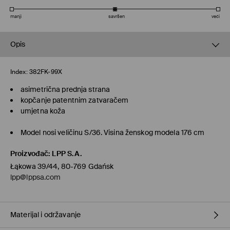
manji
savršen
veći
Opis
Index:
382FK-99X
asimetrična prednja strana
kopčanje patentnim zatvaračem
umjetna koža
Model nosi veličinu S/36. Visina ženskog modela 176 cm
Proizvođač
:
LPP S.A.
Łąkowa 39/44, 80-769 Gdańsk
lpp@lppsa.com
Materijal i održavanje