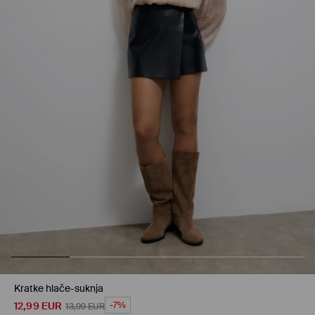
Kratke hlače-suknja
12,99
EUR
-7%
13,99
EUR