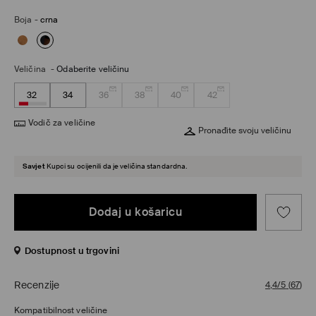
Boja
-
crna
Veličina
-
Odaberite veličinu
32
34
36
38
40
42
Vodič za veličine
Pronađite svoju veličinu
Savjet
Kupci su ocijenili da je veličina standardna.
Dodaj u košaricu
Dostupnost u trgovini
Recenzije
4,4/5
(
67
)
Kompatibilnost veličine