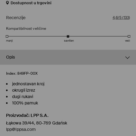
Dostupnost u trgovini
Recenzije
4,6/5
(
133
)
Kompatibilnost veličine
manji
savršen
veći
Opis
Index:
849FP-00X
jednostavan kroj
okrugli izrez
dugi rukavi
100% pamuk
Proizvođač
:
LPP S.A.
Łąkowa 39/44, 80-769 Gdańsk
lpp@lppsa.com