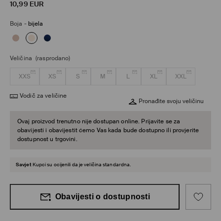
10,99
EUR
Boja
-
bijela
Veličina
(rasprodano)
XXS
XS
S
M
L
XL
XXL
Vodič za veličine
Pronađite svoju veličinu
Ovaj proizvod trenutno nije dostupan online. Prijavite se za
obavijesti i obavijestit ćemo Vas kada bude dostupno ili provjerite
dostupnost u trgovini.
Savjet
Kupci su ocijenili da je veličina standardna.
Obavijesti o dostupnosti