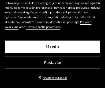
Prihvaćanjem svih kolačića omogućujete nam da vam zajamčimo ugodnu
kupnju na temelju vaših preferencija i navika jer prikaz proizvoda i usluga
koje nudimo prilagođavamo vašim potrebama ili personaliziranim
oglasima. Svoj odabir možete promijeniti u bilo kojem trenutku tako da
kliknete na „Postavke”, a ako želite doznati više, pročitajte
Pravila o
kolačićima
oraz
Pravila o zaštiti privatnosti
.
U redu
Postavke
Hrvatska (Croatia)