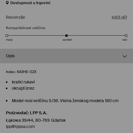
Dostupnost u trgovini
Recenzije
4,6/5
(
47
)
Kompatibilnost veličine
manji
savršen
veći
Opis
Index:
643HE-02X
kratki rukavi
okrugli izrez
Model nosi veličinu S/36. Visina ženskog modela 180 cm
Proizvođač
:
LPP S.A.
Łąkowa 39/44, 80-769 Gdańsk
lpp@lppsa.com