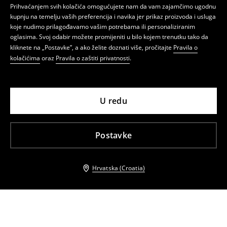
Prihvaćanjem svih kolačića omogućujete nam da vam zajamčimo ugodnu
kupnju na temelju vaših preferencija i navika jer prikaz proizvoda i usluga
koje nudimo prilagođavamo vašim potrebama ili personaliziranim
oglasima. Svoj odabir možete promijeniti u bilo kojem trenutku tako da
kliknete na „Postavke”, a ako želite doznati više, pročitajte
Pravila o
kolačićima
oraz
Pravila o zaštiti privatnosti
.
U redu
Postavke
Hrvatska (Croatia)