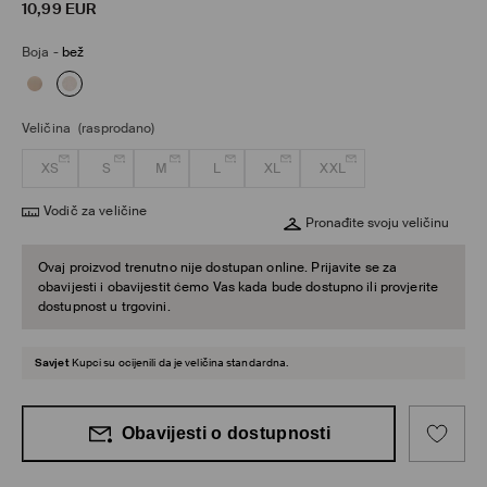
10,99
EUR
Boja
-
bež
Veličina
(rasprodano)
XS
S
M
L
XL
XXL
Vodič za veličine
Pronađite svoju veličinu
Ovaj proizvod trenutno nije dostupan online. Prijavite se za
obavijesti i obavijestit ćemo Vas kada bude dostupno ili provjerite
dostupnost u trgovini.
Savjet
Kupci su ocijenili da je veličina standardna.
Obavijesti o dostupnosti