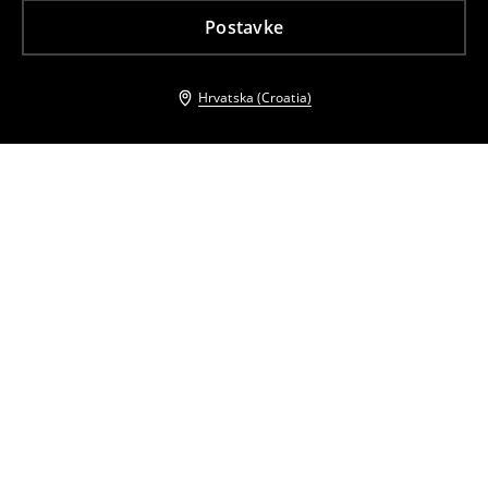
Postavke
Hrvatska (Croatia)
Drugi kupci su također odabrali
Torba za nošenje preko tijela
Dugi kaput
27
,
99
EUR
89
,
99
EUR
Prošiveni kaput s visokim ovratnikom
Dugi kaput