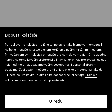
Dopusti kolačiće
Potrebljavamo kolačiće ili slične tehnologije kako bismo vam omogućili
najbolje moguće iskustvo tijekom korištenja našim mrežnim mjestom.
Prihvaćanjem svih kolačića omogućujete nam da vam zajamčimo ugodnu
kupnju na temelju vaših preferencija i navika jer prikaz proizvoda i usluga
koje nudimo prilagođavamo vašim potrebama ili personaliziranim
oglasima. Svoj odabir možete promijeniti u bilo kojem trenutku tako da
kliknete na „Postavke”, a ako želite doznati više, pročitajte
Pravila o
kolačićima
oraz
Pravila o zaštiti privatnosti
.
U redu