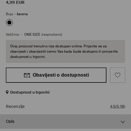
4,99
EUR
Boja
-
šarena
Veličina
-
ONE SIZE
(rasprodano)
Ovaj proizvod trenutno nije dostupan online. Prijavite se za
obavijesti i obavijestit ćemo Vas kada bude dostupno ili provjerite
dostupnost u trgovini.
Obavijesti o dostupnosti
Dostupnost u trgovini
Recenzije
4,5/5
(
18
)
Opis