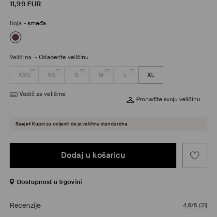
11,99
EUR
Boja
-
smeđa
Veličina
-
Odaberite veličinu
XXS
XS
S
M
L
XL
Vodič za veličine
Pronađite svoju veličinu
Savjet
Kupci su ocijenili da je veličina standardna.
Dodaj u košaricu
Dostupnost u trgovini
Recenzije
4,6/5
(
31
)