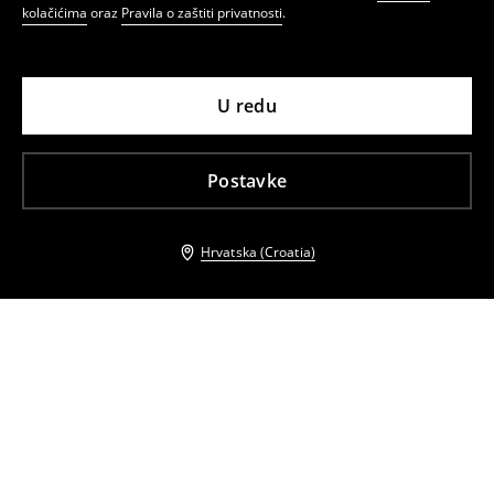
kolačićima
oraz
Pravila o zaštiti privatnosti
.
U redu
Postavke
Hrvatska (Croatia)