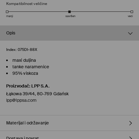
Kompatibilnost veličine
manji
savršen
veći
Opis
Index:
075DI-88X
maxi duljina
tanke naramenice
95% viskoza
Proizvođač
:
LPP S.A.
Łąkowa 39/44, 80-769 Gdańsk
lpp@lppsa.com
Materijal i održavanje
Dostava i povrat