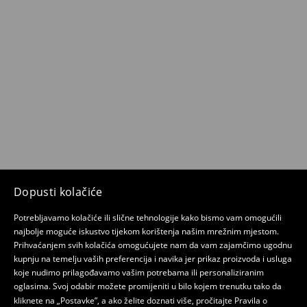
Dopusti kolačiće
Potrebljavamo kolačiće ili slične tehnologije kako bismo vam omogućili
najbolje moguće iskustvo tijekom korištenja našim mrežnim mjestom.
Prihvaćanjem svih kolačića omogućujete nam da vam zajamčimo ugodnu
kupnju na temelju vaših preferencija i navika jer prikaz proizvoda i usluga
koje nudimo prilagođavamo vašim potrebama ili personaliziranim
oglasima. Svoj odabir možete promijeniti u bilo kojem trenutku tako da
kliknete na „Postavke”, a ako želite doznati više, pročitajte
Pravila o