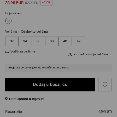
29,99
EUR
-43%
52,99
EUR
Boja
-
krem
Veličina
-
Odaberite veličinu
32
34
36
38
40
42
Vodič za veličine
Pronađite svoju veličinu
Savjet
Kupci su ocijenili da je veličina standardna.
Dodaj u košaricu
Dostupnost u trgovini
Recenzije
4,5/5
(
77
)