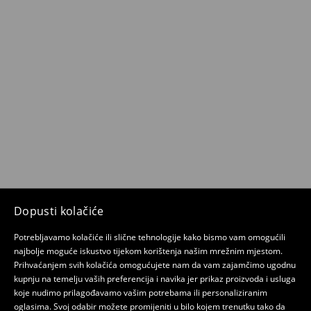
Dopusti kolačiće
Potrebljavamo kolačiće ili slične tehnologije kako bismo vam omogućili
najbolje moguće iskustvo tijekom korištenja našim mrežnim mjestom.
Prihvaćanjem svih kolačića omogućujete nam da vam zajamčimo ugodnu
kupnju na temelju vaših preferencija i navika jer prikaz proizvoda i usluga
koje nudimo prilagođavamo vašim potrebama ili personaliziranim
oglasima. Svoj odabir možete promijeniti u bilo kojem trenutku tako da