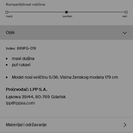
Kompatibilnost veličine
manji
savršen
veći
Opis
Index:
889FG-01X
maxi duljina
puf rukavi
Model nosi veličinu S/36. Visina ženskog modela 179 cm
Proizvođač
:
LPP S.A.
Łąkowa 39/44, 80-769 Gdańsk
lpp@lppsa.com
Materijal i održavanje