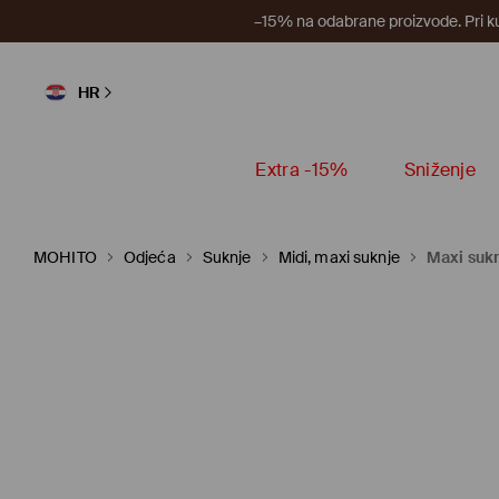
–15% na odabrane proizvode. Pri k
HR
Extra -15%
Sniženje
MOHITO
Odjeća
Suknje
Midi, maxi suknje
Maxi suk