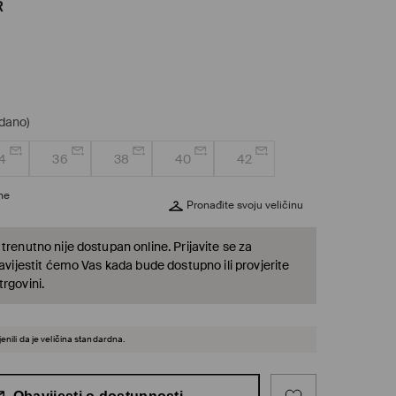
R
odano)
4
36
38
40
42
ine
Pronađite svoju veličinu
trenutno nije dostupan online. Prijavite se za
bavijestit ćemo Vas kada bude dostupno ili provjerite
rgovini.
enili da je veličina standardna.