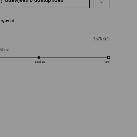
Obavijesti o dostupnosti
trgovini
4,6/5
(
34
)
ičine
savršen
veći