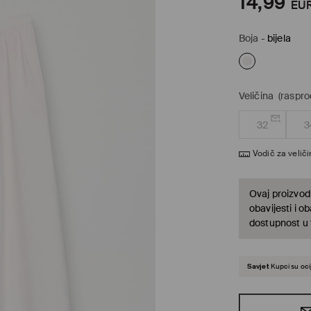
14,99
EU
Boja
-
bijela
Veličina
(raspr
32
3
Vodič za velič
Ovaj proizvod 
obavijesti i o
dostupnost u t
Savjet
Kupci su ocij