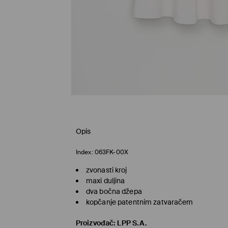
Opis
Index:
063FK-00X
zvonasti kroj
maxi duljina
dva bočna džepa
kopčanje patentnim zatvaračem
Proizvođač
:
LPP S.A.