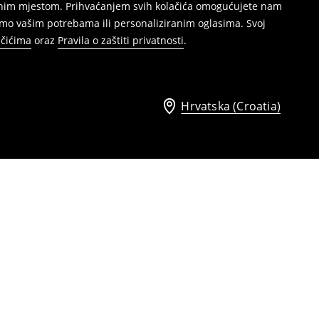
režnim mjestom. Prihvaćanjem svih kolačića omogućujete nam
mo vašim potrebama ili personaliziranim oglasima. Svoj
ačićima
oraz
Pravila o zaštiti privatnosti
.
Hrvatska (Croatia)