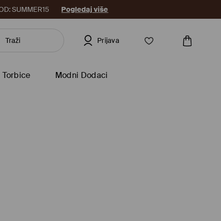
8. KOD: SUMMER15
Pogledaj više
Prijava
Torbice
Modni Dodaci