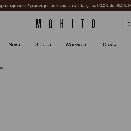
upnji najmanje 2 proizvoljna proizvoda, u razdoblju od 03.08. do 09.0
Novo
Odjeća
Workwear
Obuća
nja