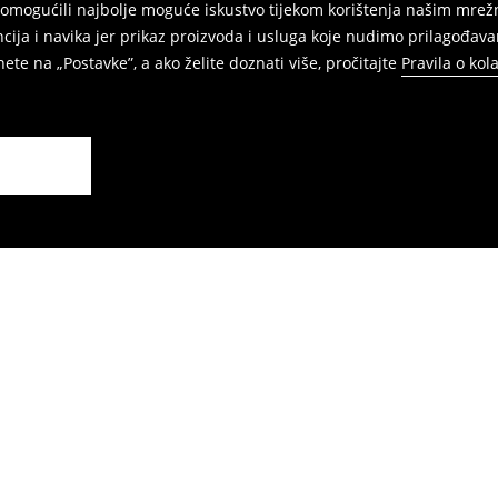
am omogućili najbolje moguće iskustvo tijekom korištenja našim m
ja i navika jer prikaz proizvoda i usluga koje nudimo prilagođava
ete na „Postavke”, a ako želite doznati više, pročitajte
Pravila o kol