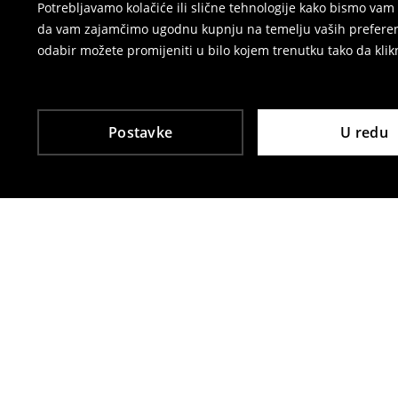
Potrebljavamo kolačiće ili slične tehnologije kako bismo v
da vam zajamčimo ugodnu kupnju na temelju vaših preferenci
odabir možete promijeniti u bilo kojem trenutku tako da klikn
Postavke
U redu