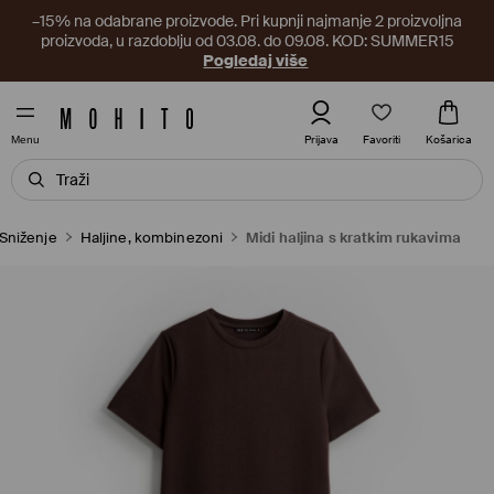
–15% na odabrane proizvode. Pri kupnji najmanje 2 proizvoljna
proizvoda, u razdoblju od 03.08. do 09.08. KOD: SUMMER15
Pogledaj više
Favoriti
Prijava
Košarica
Menu
Sniženje
Haljine, kombinezoni
Midi haljina s kratkim rukavima