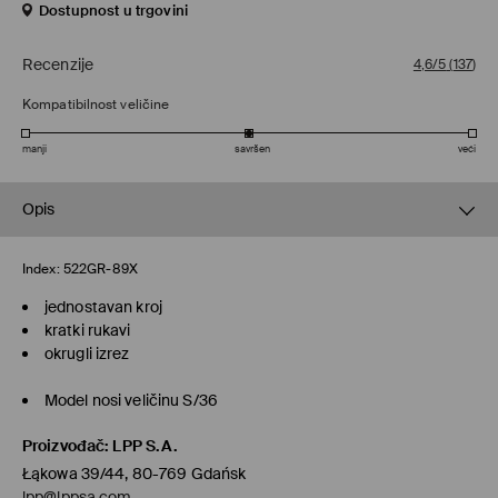
Dostupnost u trgovini
Recenzije
4,6/5
(
137
)
Kompatibilnost veličine
manji
savršen
veći
Opis
Index:
522GR-89X
jednostavan kroj
kratki rukavi
okrugli izrez
Model nosi veličinu S/36
Proizvođač
:
LPP S.A.
Łąkowa 39/44, 80-769 Gdańsk
lpp@lppsa.com