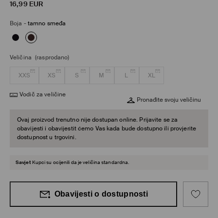
16,99
EUR
Boja
-
tamno smeđa
Veličina
(rasprodano)
XXS
XS
S
M
L
XL
Vodič za veličine
Pronađite svoju veličinu
Ovaj proizvod trenutno nije dostupan online. Prijavite se za
obavijesti i obavijestit ćemo Vas kada bude dostupno ili provjerite
dostupnost u trgovini.
Savjet
Kupci su ocijenili da je veličina standardna.
Obavijesti o dostupnosti