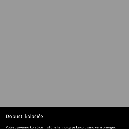
Dopusti kolačiće
Potrebljavamo kolačiće ili slične tehnologije kako bismo vam omogućili