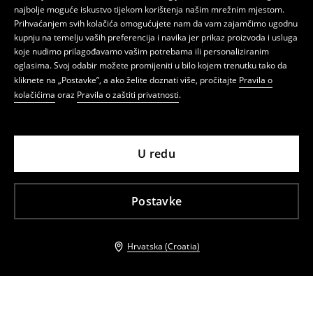
najbolje moguće iskustvo tijekom korištenja našim mrežnim mjestom.
Prihvaćanjem svih kolačića omogućujete nam da vam zajamčimo ugodnu
kupnju na temelju vaših preferencija i navika jer prikaz proizvoda i usluga
koje nudimo prilagođavamo vašim potrebama ili personaliziranim
oglasima. Svoj odabir možete promijeniti u bilo kojem trenutku tako da
kliknete na „Postavke”, a ako želite doznati više, pročitajte
Pravila o
kolačićima
oraz
Pravila o zaštiti privatnosti
.
U redu
Postavke
Hrvatska (Croatia)