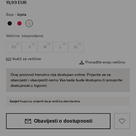
19,99
EUR
Boja
-
bijela
Veličina
(rasprodano)
XS
S
M
L
XL
Vodič za veličine
Pronađite svoju veličinu
Ovaj proizvod trenutno nije dostupan online. Prijavite se za
obavijesti i obavijestit ćemo Vas kada bude dostupno ili provjerite
dostupnost u trgovini.
Savjet
Kupci su ocijenili da je veličina standardna.
Obavijesti o dostupnosti