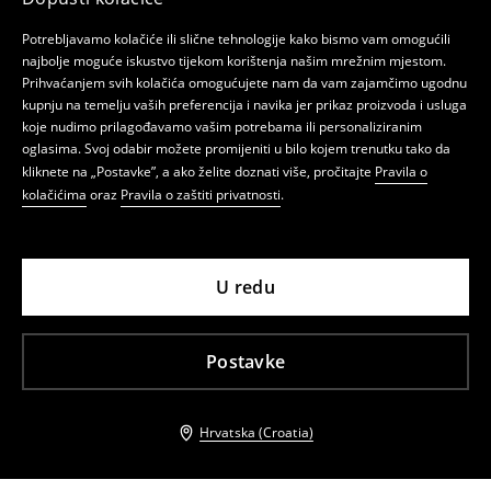
Potrebljavamo kolačiće ili slične tehnologije kako bismo vam omogućili
najbolje moguće iskustvo tijekom korištenja našim mrežnim mjestom.
Prihvaćanjem svih kolačića omogućujete nam da vam zajamčimo ugodnu
kupnju na temelju vaših preferencija i navika jer prikaz proizvoda i usluga
koje nudimo prilagođavamo vašim potrebama ili personaliziranim
oglasima. Svoj odabir možete promijeniti u bilo kojem trenutku tako da
kliknete na „Postavke”, a ako želite doznati više, pročitajte
Pravila o
kolačićima
oraz
Pravila o zaštiti privatnosti
.
U redu
Postavke
Hrvatska (Croatia)