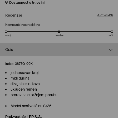
Dostupnost u trgovini
Recenzije
4,7/5
(
343
)
Kompatibilnost veličine
manji
savršen
veći
Opis
Index:
387EQ-00X
jednostavan kroj
midi duljina
dizajn bez rukava
uključen remen
prorez na stražnjem porubu
Model nosi veličinu S/36
Proizvođač
:
LPP S.A.