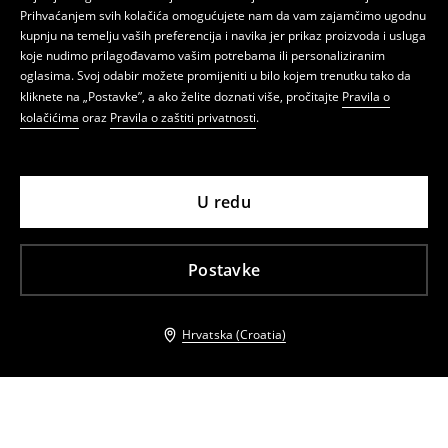
Prihvaćanjem svih kolačića omogućujete nam da vam zajamčimo ugodnu
kupnju na temelju vaših preferencija i navika jer prikaz proizvoda i usluga
koje nudimo prilagođavamo vašim potrebama ili personaliziranim
oglasima. Svoj odabir možete promijeniti u bilo kojem trenutku tako da
kliknete na „Postavke”, a ako želite doznati više, pročitajte
Pravila o
kolačićima
oraz
Pravila o zaštiti privatnosti
.
U redu
Postavke
Hrvatska (Croatia)