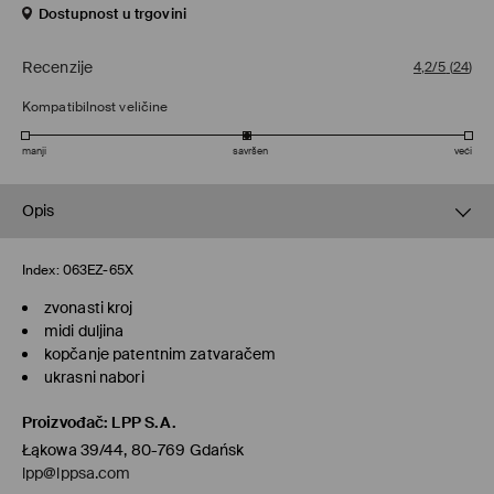
Dostupnost u trgovini
Recenzije
4,2/5
(
24
)
Kompatibilnost veličine
manji
savršen
veći
Opis
Index:
063EZ-65X
zvonasti kroj
midi duljina
kopčanje patentnim zatvaračem
ukrasni nabori
Proizvođač
:
LPP S.A.
Łąkowa 39/44, 80-769 Gdańsk
lpp@lppsa.com