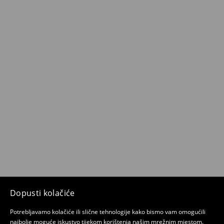
Dopusti kolačiće
Potrebljavamo kolačiće ili slične tehnologije kako bismo vam omogućili
najbolje moguće iskustvo tijekom korištenja našim mrežnim mjestom.