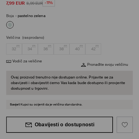
7,99
EUR
-11%
8,99
EUR
Boja
-
pastelno zelena
Veličina
(rasprodano)
32
34
36
38
40
42
Vodič za veličine
Pronađite svoju veličinu
Ovaj proizvod trenutno nije dostupan online. Prijavite se za
obavijesti i obavijestit ćemo Vas kada bude dostupno ili provjerite
dostupnost u trgovini.
Savjet
Kupci su ocijenili da je veličina standardna.
Obavijesti o dostupnosti