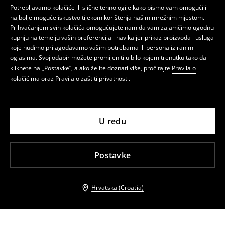
Potrebljavamo kolačiće ili slične tehnologije kako bismo vam omogućili
najbolje moguće iskustvo tijekom korištenja našim mrežnim mjestom.
Prihvaćanjem svih kolačića omogućujete nam da vam zajamčimo ugodnu
kupnju na temelju vaših preferencija i navika jer prikaz proizvoda i usluga
koje nudimo prilagođavamo vašim potrebama ili personaliziranim
oglasima. Svoj odabir možete promijeniti u bilo kojem trenutku tako da
kliknete na „Postavke”, a ako želite doznati više, pročitajte
Pravila o
kolačićima
oraz
Pravila o zaštiti privatnosti
.
U redu
Postavke
Hrvatska (Croatia)