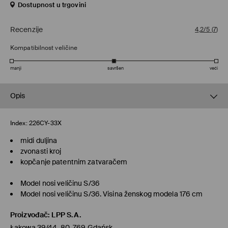
Dostupnost u trgovini
Recenzije
4,2/5
(
7
)
Kompatibilnost veličine
manji
savršen
veći
Opis
Index:
226CY-33X
midi duljina
zvonasti kroj
kopčanje patentnim zatvaračem
Model nosi veličinu S/36
Model nosi veličinu S/36. Visina ženskog modela 176 cm
Proizvođač
:
LPP S.A.
Łąkowa 39/44, 80-769 Gdańsk