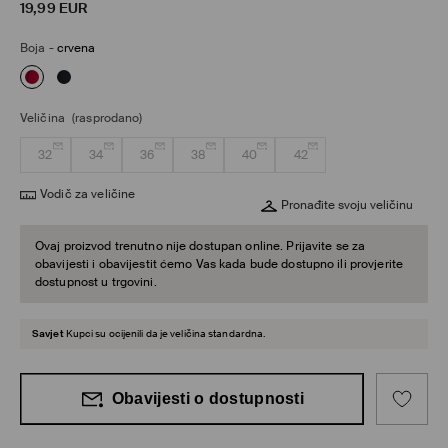
19,99
EUR
Boja
-
crvena
Veličina
(rasprodano)
32
34
36
38
40
42
Vodič za veličine
Pronađite svoju veličinu
Ovaj proizvod trenutno nije dostupan online. Prijavite se za
obavijesti i obavijestit ćemo Vas kada bude dostupno ili provjerite
dostupnost u trgovini.
Savjet
Kupci su ocijenili da je veličina standardna.
Obavijesti o dostupnosti