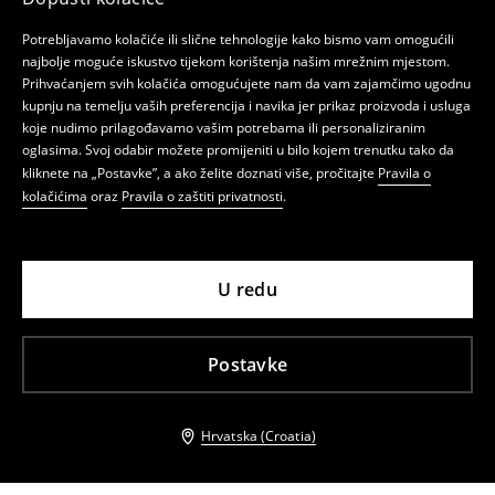
Potrebljavamo kolačiće ili slične tehnologije kako bismo vam omogućili
najbolje moguće iskustvo tijekom korištenja našim mrežnim mjestom.
Prihvaćanjem svih kolačića omogućujete nam da vam zajamčimo ugodnu
kupnju na temelju vaših preferencija i navika jer prikaz proizvoda i usluga
koje nudimo prilagođavamo vašim potrebama ili personaliziranim
oglasima. Svoj odabir možete promijeniti u bilo kojem trenutku tako da
kliknete na „Postavke”, a ako želite doznati više, pročitajte
Pravila o
kolačićima
oraz
Pravila o zaštiti privatnosti
.
U redu
Postavke
Hrvatska (Croatia)