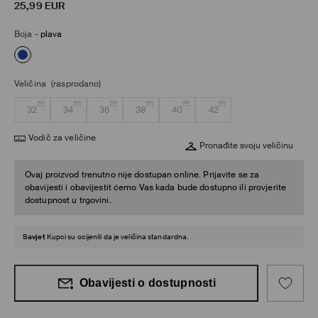
25,99
EUR
Boja
-
plava
Veličina
(rasprodano)
32
34
36
38
40
42
Vodič za veličine
Pronađite svoju veličinu
Ovaj proizvod trenutno nije dostupan online. Prijavite se za
obavijesti i obavijestit ćemo Vas kada bude dostupno ili provjerite
dostupnost u trgovini.
Savjet
Kupci su ocijenili da je veličina standardna.
Obavijesti o dostupnosti