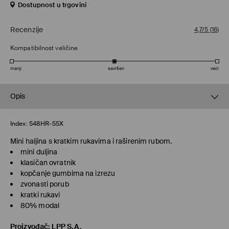
Dostupnost u trgovini
Recenzije
4,7/5
(
16
)
Kompatibilnost veličine
manji
savršen
veći
Opis
Index:
548HR-55X
Mini haljina s kratkim rukavima i raširenim rubom.
mini duljina
klasičan ovratnik
kopčanje gumbima na izrezu
zvonasti porub
kratki rukavi
80% modal
Proizvođač
:
LPP S.A.