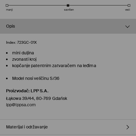
manji
savršen
veći
Opis
Index:
723GC-01X
mini duljina
zvonasti kroj
kopčanje patentnim zatvaračem na leđima
Model nosi veličinu S/36
Proizvođač
:
LPP S.A.
Łąkowa 39/44, 80-769 Gdańsk
lpp@lppsa.com
Materijal i održavanje