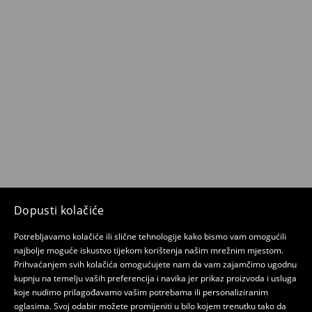
Dopusti kolačiće
Potrebljavamo kolačiće ili slične tehnologije kako bismo vam omogućili
najbolje moguće iskustvo tijekom korištenja našim mrežnim mjestom.
Prihvaćanjem svih kolačića omogućujete nam da vam zajamčimo ugodnu
kupnju na temelju vaših preferencija i navika jer prikaz proizvoda i usluga
koje nudimo prilagođavamo vašim potrebama ili personaliziranim
oglasima. Svoj odabir možete promijeniti u bilo kojem trenutku tako da