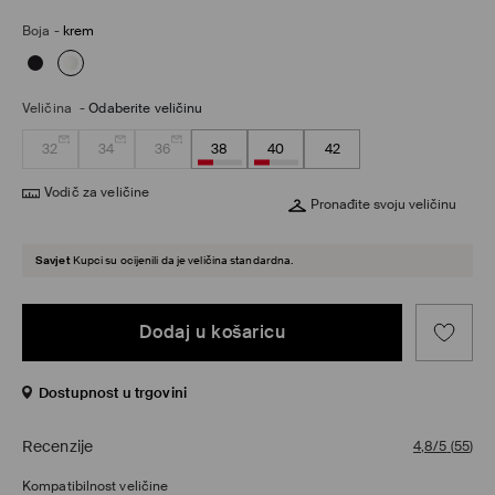
Boja
-
krem
Veličina
-
Odaberite veličinu
32
34
36
38
40
42
Vodič za veličine
Pronađite svoju veličinu
Savjet
Kupci su ocijenili da je veličina standardna.
Dodaj u košaricu
Dostupnost u trgovini
Recenzije
4,8/5
(
55
)
Kompatibilnost veličine