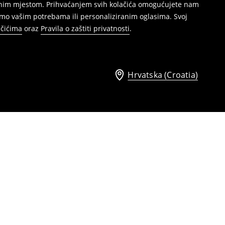
režnim mjestom. Prihvaćanjem svih kolačića omogućujete nam
mo vašim potrebama ili personaliziranim oglasima. Svoj
ačićima
oraz
Pravila o zaštiti privatnosti
.
Hrvatska (Croatia)