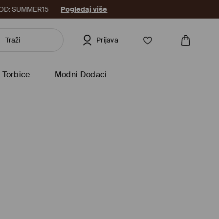
8. KOD: SUMMER15
Pogledaj više
Prijava
Torbice
Modni Dodaci