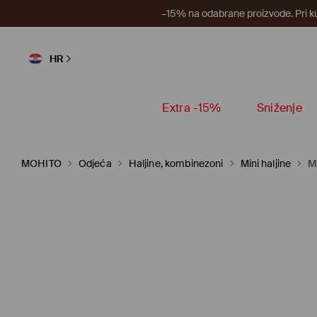
–15% na odabrane proizvode. Pri k
HR
Extra -15%
Sniženje
MOHITO
Odjeća
Haljine, kombinezoni
Mini haljine
M