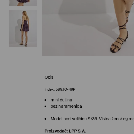
Opis
Index:
589JO-49P
mini duljina
bez naramenica
Model nosi veličinu S/36. Visina ženskog m
Proizvođač
:
LPP S.A.