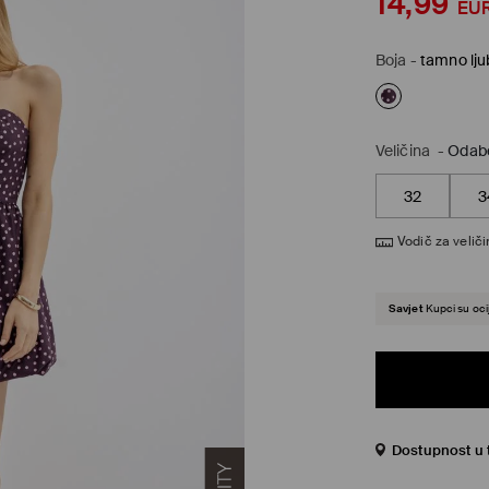
14,99
EU
Boja
-
tamno lju
Veličina
-
Odabe
32
3
Vodič za velič
Savjet
Kupci su ocij
Dostupnost u 