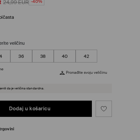
-40%
R
24,99
EUR
bičasta
rite veličinu
4
36
38
40
42
ine
Pronađite svoju veličinu
enili da je veličina standardna.
Dodaj u košaricu
trgovini