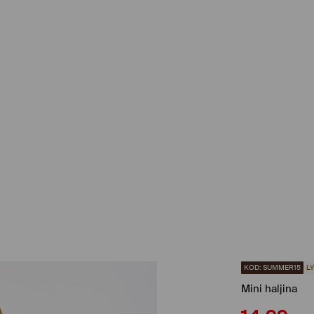
KOD: SUMMER15
L
Mini haljina