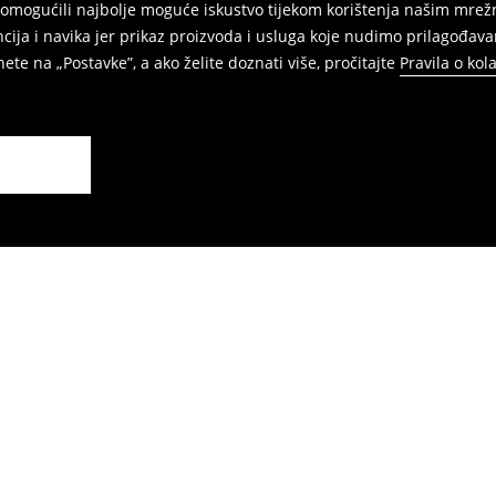
am omogućili najbolje moguće iskustvo tijekom korištenja našim m
ja i navika jer prikaz proizvoda i usluga koje nudimo prilagođava
ete na „Postavke”, a ako želite doznati više, pročitajte
Pravila o kol