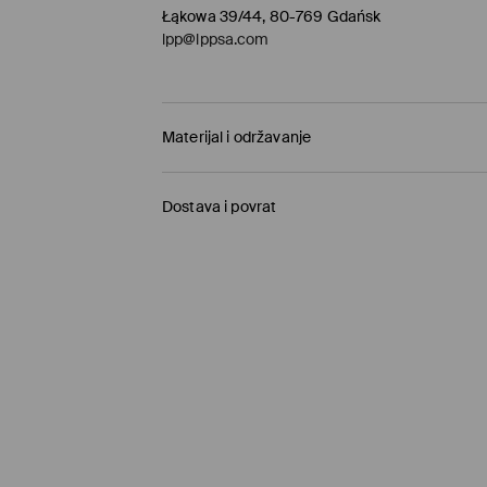
Łąkowa 39/44, 80-769 Gdańsk
lpp@lppsa.com
Materijal i održavanje
PRVA TKANINA
:
50% PAMUK, 50% LIOCELNO VLA
Dostava i povrat
DRUGA TKANINA
:
100% POLIESTERSKO VLAKNO
PRVA PODSTAVA
:
100% PAMUK
Uvjeti dostave
Preuzimanje u trgovini Mohito
(1-6 radni dani)
0,00 EUR
/ Online plaćanje (PayPal, PayU, Goo
DPD PaketShop
(1-6 radni dani)
3,95 EUR
/ Online plaćanje (PayPal, PayU, Goo
Standardni kurir
(1-6 radni dani)
3,95 EUR
/ Online plaćanje (PayPal, PayU, Goo