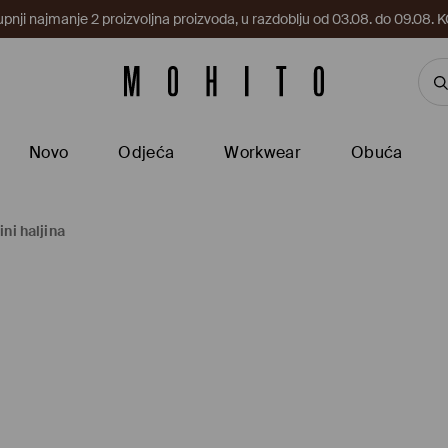
upnji najmanje 2 proizvoljna proizvoda, u razdoblju od 03.08. do 09.0
Novo
Odjeća
Workwear
Obuća
ini haljina