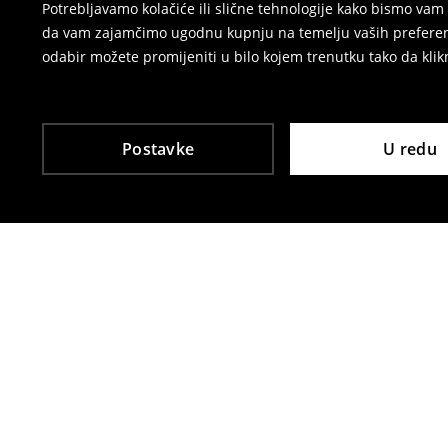
Potrebljavamo kolačiće ili slične tehnologije kako bismo v
da vam zajamčimo ugodnu kupnju na temelju vaših preferenci
odabir možete promijeniti u bilo kojem trenutku tako da klikn
Postavke
U redu