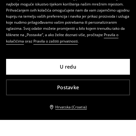
najbolje moguće iskustvo tijekom korištenja našim mrežnim mjestom.
Prihvaćanjem svih kolačića omogućujete nam da vam zajamčimo ugodnu
kupnju na temelju vaših preferencija i navika jer prikaz proizvoda i usluga
koje nudimo prilagođavamo vašim potrebama ili personaliziranim
oglasima. Svoj odabir možete promijeniti u bilo kojem trenutku tako da
kliknete na „Postavke”, a ako želite doznati više, pročitajte
Pravila o
kolačićima
oraz
Pravila o zaštiti privatnosti
.
U redu
Postavke
Hrvatska (Croatia)