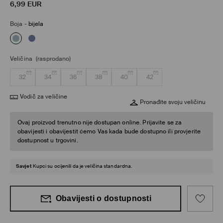
6,99
EUR
Boja
-
bijela
Veličina
(rasprodano)
32
34
36
38
40
42
Vodič za veličine
Pronađite svoju veličinu
Ovaj proizvod trenutno nije dostupan online. Prijavite se za
obavijesti i obavijestit ćemo Vas kada bude dostupno ili provjerite
dostupnost u trgovini.
Savjet
Kupci su ocijenili da je veličina standardna.
Obavijesti o dostupnosti