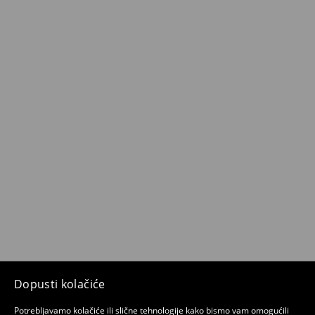
Dopusti kolačiće
Potrebljavamo kolačiće ili slične tehnologije kako bismo vam omogućili