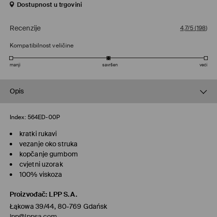
Dostupnost u trgovini
Recenzije
4,7/5
(
198
)
Kompatibilnost veličine
manji
savršen
veći
Opis
Index:
564ED-00P
kratki rukavi
vezanje oko struka
kopčanje gumbom
cvjetni uzorak
100% viskoza
Proizvođač
:
LPP S.A.
Łąkowa 39/44, 80-769 Gdańsk
lpp@lppsa.com