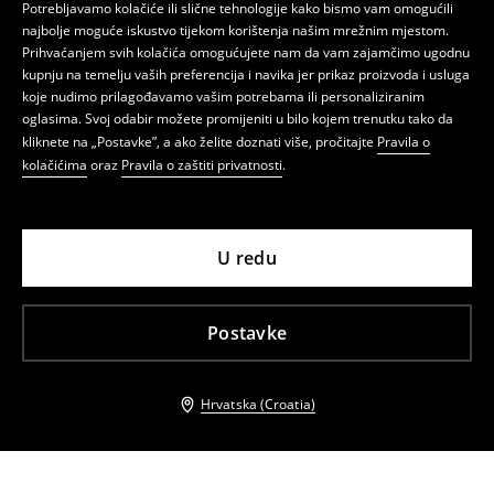
Potrebljavamo kolačiće ili slične tehnologije kako bismo vam omogućili
najbolje moguće iskustvo tijekom korištenja našim mrežnim mjestom.
Prihvaćanjem svih kolačića omogućujete nam da vam zajamčimo ugodnu
kupnju na temelju vaših preferencija i navika jer prikaz proizvoda i usluga
koje nudimo prilagođavamo vašim potrebama ili personaliziranim
oglasima. Svoj odabir možete promijeniti u bilo kojem trenutku tako da
kliknete na „Postavke”, a ako želite doznati više, pročitajte
Pravila o
kolačićima
oraz
Pravila o zaštiti privatnosti
.
U redu
Postavke
Hrvatska (Croatia)