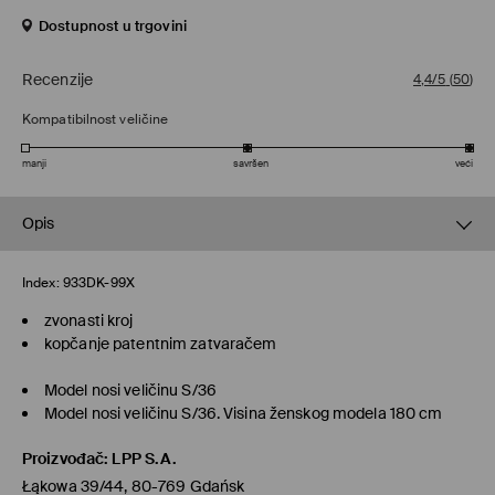
Dostupnost u trgovini
Recenzije
4,4/5
(
50
)
Kompatibilnost veličine
manji
savršen
veći
Opis
Index:
933DK-99X
zvonasti kroj
kopčanje patentnim zatvaračem
Model nosi veličinu S/36
Model nosi veličinu S/36. Visina ženskog modela 180 cm
Proizvođač
:
LPP S.A.
Łąkowa 39/44, 80-769 Gdańsk