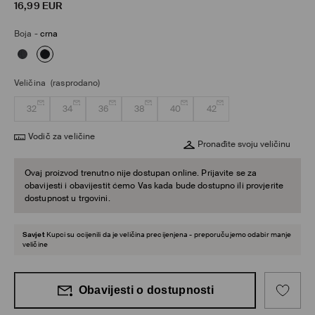
16,99
EUR
Boja
-
crna
Veličina
(rasprodano)
32
34
36
38
40
42
Vodič za veličine
Pronađite svoju veličinu
Ovaj proizvod trenutno nije dostupan online. Prijavite se za
obavijesti i obavijestit ćemo Vas kada bude dostupno ili provjerite
dostupnost u trgovini.
Savjet
Kupci su ocijenili da je veličina precijenjena - preporučujemo odabir manje
veličine
Obavijesti o dostupnosti