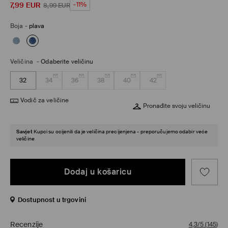
7,99
EUR
-11%
8,99
EUR
Boja
-
plava
Veličina
-
Odaberite veličinu
32
34
36
38
40
42
Vodič za veličine
Pronađite svoju veličinu
Savjet
Kupci su ocijenili da je veličina precijenjena - preporučujemo odabir veće
veličine
Dodaj u košaricu
Dostupnost u trgovini
Recenzije
4,3/5
(
145
)