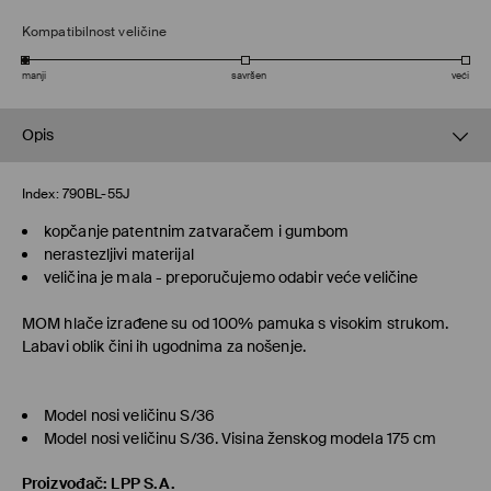
Kompatibilnost veličine
manji
savršen
veći
Opis
Index:
790BL-55J
kopčanje patentnim zatvaračem i gumbom
nerastezljivi materijal
veličina je mala - preporučujemo odabir veće veličine
MOM
hlače izrađene su od 100% pamuka s visokim strukom.
Labavi oblik čini ih ugodnima za nošenje.
Model nosi veličinu S/36
Model nosi veličinu S/36. Visina ženskog modela 175 cm
Proizvođač
:
LPP S.A.