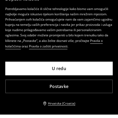
Potrebljavamo kolačiće ili slične tehnologije kako bismo vam omogućili
najbolje moguće iskustvo tijekom korištenja našim mrežnim mjestom.
Prihvaćanjem svih kolačića omogućujete nam da vam zajamčimo ugodnu
kupnju na temelju vaših preferencija i navika jer prikaz proizvoda i usluga
koje nudimo prilagođavamo vašim potrebama ili personaliziranim
oglasima. Svoj odabir možete promijeniti u bilo kojem trenutku tako da
kliknete na „Postavke”, a ako želite doznati više, pročitajte
Pravila o
kolačićima
oraz
Pravila o zaštiti privatnosti
.
U redu
Postavke
Hrvatska (Croatia)