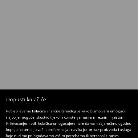
Dopusti kolačiće
Potrebljavamo kolačiće ili slične tehnologije kako bismo vam omogućili
najbolje moguće iskustvo tijekom korištenja našim mrežnim mjestom.
Prihvaćanjem svih kolačića omogućujete nam da vam zajamčimo ugodnu
kupnju na temelju vaših preferencija i navika jer prikaz proizvoda i usluga
koje nudimo prilagođavamo vašim potrebama ili personaliziranim