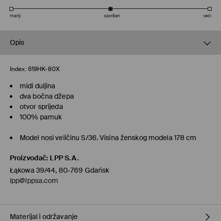
manji
savršen
veći
Opis
Index:
619HK-80X
midi duljina
dva bočna džepa
otvor sprijeda
100% pamuk
Model nosi veličinu S/36. Visina ženskog modela 178 cm
Proizvođač
:
LPP S.A.
Łąkowa 39/44, 80-769 Gdańsk
lpp@lppsa.com
Materijal i održavanje