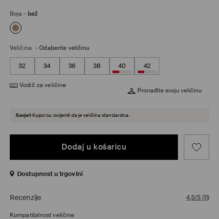
Boja
-
bež
Veličina
-
Odaberite veličinu
32
34
36
38
40
42
Vodič za veličine
Pronađite svoju veličinu
Savjet
Kupci su ocijenili da je veličina standardna.
Dodaj u košaricu
Dostupnost u trgovini
Recenzije
4,5/5
(
11
)
Kompatibilnost veličine