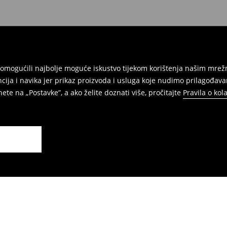
ti u fizičkim trgovinama. Molimo
am omogućili najbolje moguće iskustvo tijekom korištenja našim m
ja i navika jer prikaz proizvoda i usluga koje nudimo prilagođava
ete na „Postavke”, a ako želite doznati više, pročitajte
Pravila o kol