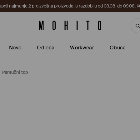
upnji najmanje 2 proizvoljna proizvoda, u razdoblju od 03.08. do 09.0
Novo
Odjeća
Workwear
Obuća
Pamučni top