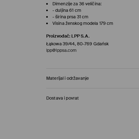
Dimenzije za 36 veličina:
- duljina 61 cm
- širina prsa 31 cm
Visina ženskog modela 179 cm
Proizvođač
:
LPP S.A.
Łąkowa 39/44, 80-769 Gdańsk
lpp@lppsa.com
Materijal i održavanje
Materijal I
:
100% PAMUK
Dostava i povrat
MAKSIMALNA TEMPERATURA PRANJA 30° C,
Uvjeti dostave
ZABRANJENO BIJELJENJE
Preuzimanje u trgovini Mohito
(1-6 radni dani)
ZABRANJENO SUŠENJE U STROJU
0,00 EUR
/ Online plaćanje (PayPal, PayU, Goo