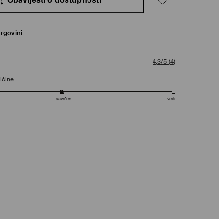
Obavijesti o dostupnosti
trgovini
4,3/5
(
4
)
ičine
savršen
veći