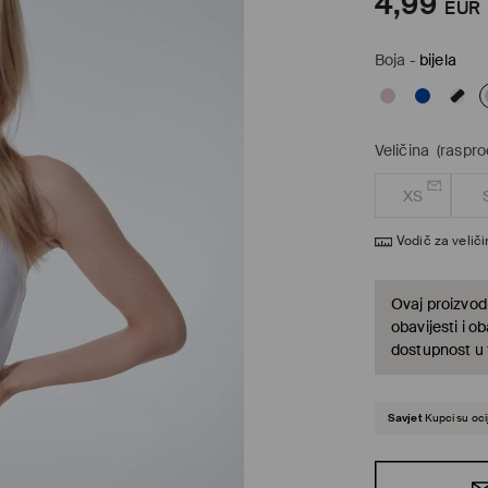
4,99
EUR
Boja
-
bijela
Veličina
(raspr
XS
Vodič za velič
Ovaj proizvod 
obavijesti i o
dostupnost u t
Savjet
Kupci su ocij