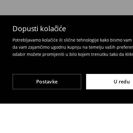
Kupanje kostime i pidžame nije moguće vrati
vas da koristite online obrazac za povrat.
⟶
Povrat i izmjene u E-Trgovini
Dopusti kolačiće
Potrebljavamo kolačiće ili slične tehnologije kako bismo v
da vam zajamčimo ugodnu kupnju na temelju vaših preferenci
odabir možete promijeniti u bilo kojem trenutku tako da klikn
Postavke
U redu