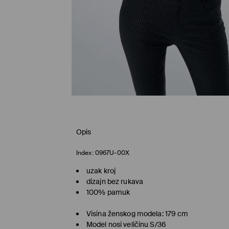
Opis
Index:
0967U-00X
uzak kroj
dizajn bez rukava
100% pamuk
Visina ženskog modela: 179 cm
Model nosi veličinu S/36