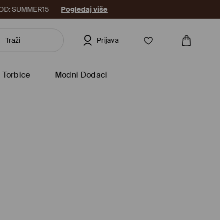
8. KOD: SUMMER15
Pogledaj više
Prijava
Torbice
Modni Dodaci