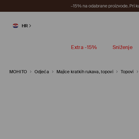
–15% na odabrane proizvode. Pri k
HR
Extra -15%
Sniženje
MOHITO
Odjeća
Majice kratkih rukava, topovi
Topovi