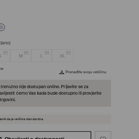
odano)
S
M
L
XL
ine
Pronađite svoju veličinu
trenutno nije dostupan online. Prijavite se za
bavijestit ćemo Vas kada bude dostupno ili provjerite
rgovini.
enili da je veličina standardna.