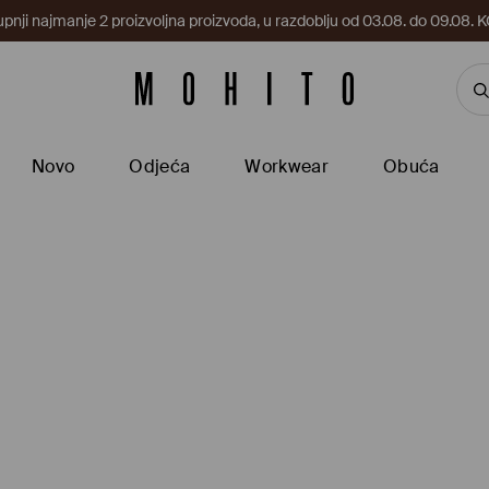
upnji najmanje 2 proizvoljna proizvoda, u razdoblju od 03.08. do 09.0
Novo
Odjeća
Workwear
Obuća