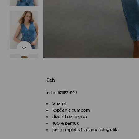
Opis
Index:
676EZ-50J
V-izrez
kopčanje gumbom
dizajn bez rukava
100% pamuk
čini komplet s hlačama istog stila