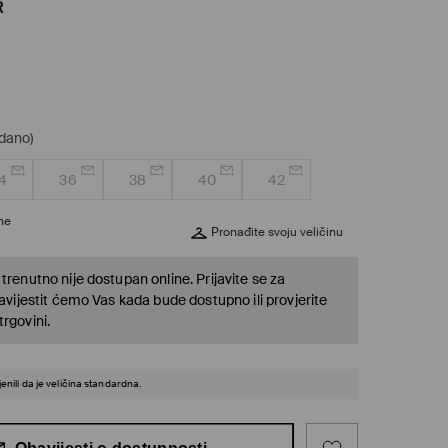
R
odano)
4
36
38
40
42
ine
Pronađite svoju veličinu
trenutno nije dostupan online. Prijavite se za
bavijestit ćemo Vas kada bude dostupno ili provjerite
rgovini.
enili da je veličina standardna.