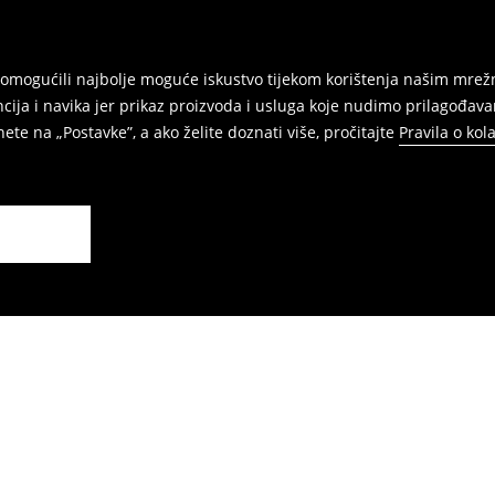
am omogućili najbolje moguće iskustvo tijekom korištenja našim m
ja i navika jer prikaz proizvoda i usluga koje nudimo prilagođava
ete na „Postavke”, a ako želite doznati više, pročitajte
Pravila o kol