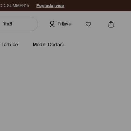
8. KOD: SUMMER15
Pogledaj više
Prijava
Torbice
Modni Dodaci