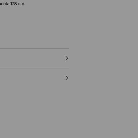
odela 178 cm
MUK
, NORMALNI POSTUPAK
glePay)
 150° C
gle Pay)