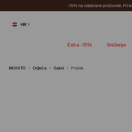
–15% na odabrane proizvode. Pri k
HR
Extra -15%
Sniženje
MOHITO
Odjeća
Sakoi
Prsluk