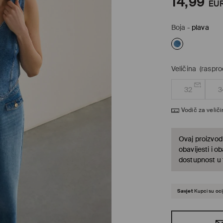
14,99
EU
Boja
-
plava
Veličina
(raspr
32
3
Vodič za velič
Ovaj proizvod 
obavijesti i o
dostupnost u t
Savjet
Kupci su ocij