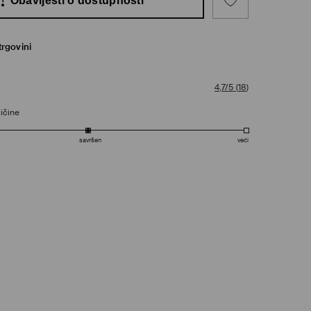
Obavijesti o dostupnosti
trgovini
4,7/5
(
18
)
ičine
savršen
veći