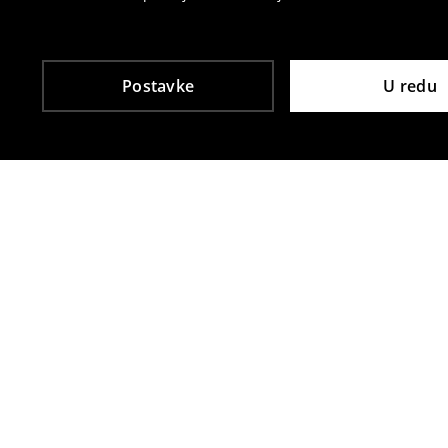
Postavke
U redu
Drugi kupci su također odabrali