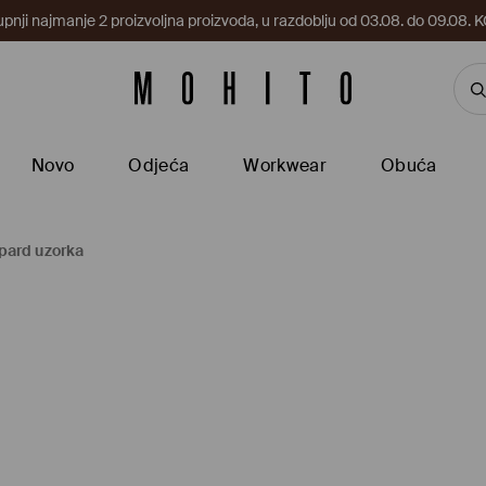
upnji najmanje 2 proizvoljna proizvoda, u razdoblju od 03.08. do 09.0
Novo
Odjeća
Workwear
Obuća
pard uzorka