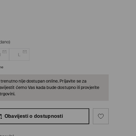
odano)
M
L
ine
trenutno nije dostupan online. Prijavite se za
bavijestit ćemo Vas kada bude dostupno ili provjerite
rgovini.
Obavijesti o dostupnosti