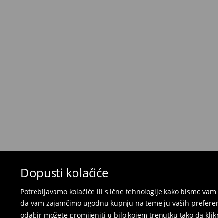
⟶
Metode dostave
Uvjeti povrata
Proizvodi kupljeni u online trgovini mogu biti 
isporuke. Proizvodi moraju biti u izvornom stanj
i ne smiju imati tragove nošenja.
Povrat možete napraviti u bilo kojoj Mohito pro
putem obrasca dostupnog na našim stranicam
besplatnog povrata.
Kupanje kostime i pidžame nije moguće vrati
vas da koristite online obrazac za povrat.
⟶
Povrat i izmjene u E-Trgovini
Dopusti kolačiće
Potrebljavamo kolačiće ili slične tehnologije kako bismo v
da vam zajamčimo ugodnu kupnju na temelju vaših preferenci
odabir možete promijeniti u bilo kojem trenutku tako da klikn