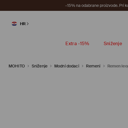
–15% na odabrane proizvode. Pri k
HR
Extra -15%
Sniženje
MOHITO
Sniženje
Modni dodaci
Remeni
Remen leo