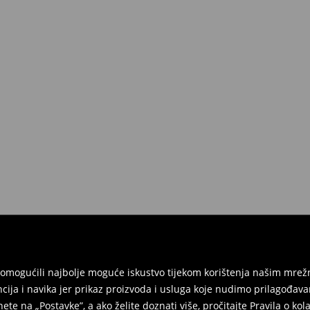
vraćeni u roku 30 dana od datuma
u, imati sve etikete, biti neoštećeni
davaonici u Republici Hrvatskoj ili
a gdje ćete odabrati metodu
ti u fizičkim trgovinama. Molimo
am omogućili najbolje moguće iskustvo tijekom korištenja našim m
ja i navika jer prikaz proizvoda i usluga koje nudimo prilagođava
ete na „Postavke”, a ako želite doznati više, pročitajte
Pravila o kol