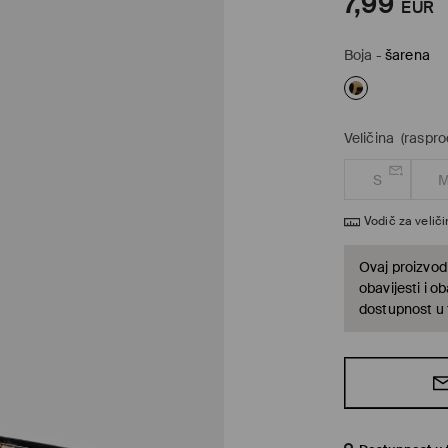
7,99
EUR
Boja
-
šarena
Veličina
(raspr
S
Vodič za velič
Ovaj proizvod 
obavijesti i o
dostupnost u t