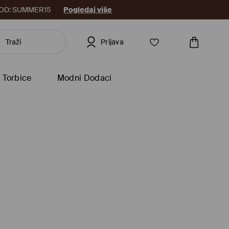
8. KOD: SUMMER15
Pogledaj više
Prijava
Torbice
Modni Dodaci