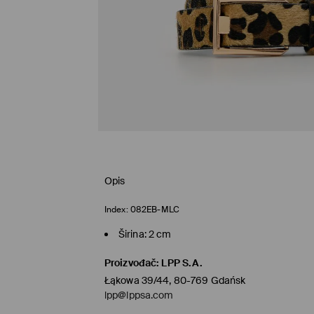
Opis
Index:
082EB-MLC
Širina: 2 cm
Proizvođač
:
LPP S.A.
Łąkowa 39/44, 80-769 Gdańsk
lpp@lppsa.com