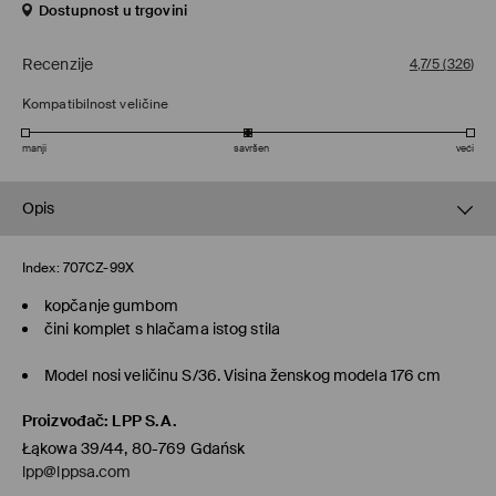
Dostupnost u trgovini
Recenzije
4,7/5
(
326
)
Kompatibilnost veličine
manji
savršen
veći
Opis
Index:
707CZ-99X
kopčanje gumbom
čini komplet s hlačama istog stila
Model nosi veličinu S/36. Visina ženskog modela 176 cm
Proizvođač
:
LPP S.A.
Łąkowa 39/44, 80-769 Gdańsk
lpp@lppsa.com