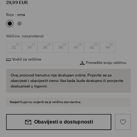
29,99
EUR
Boja
-
crna
Veličina
(rasprodano)
32
34
36
38
40
42
44
Vodič za veličine
Pronađite svoju veličinu
Ovaj proizvod trenutno nije dostupan online. Prijavite se za
obavijesti i obavijestit ćemo Vas kada bude dostupno ili provjerite
dostupnost u trgovini.
Savjet
Kupci su ocijenili da je veličina standardna.
Obavijesti o dostupnosti