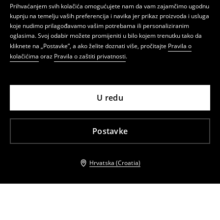
Prihvaćanjem svih kolačića omogućujete nam da vam zajamčimo ugodnu
kupnju na temelju vaših preferencija i navika jer prikaz proizvoda i usluga
koje nudimo prilagođavamo vašim potrebama ili personaliziranim
oglasima. Svoj odabir možete promijeniti u bilo kojem trenutku tako da
kliknete na „Postavke”, a ako želite doznati više, pročitajte
Pravila o
kolačićima
oraz
Pravila o zaštiti privatnosti
.
U redu
Postavke
Hrvatska (Croatia)