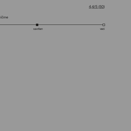
4,4/5
(
50
)
ičine
savršen
veći