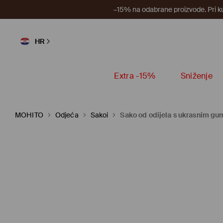
–15% na odabrane proizvode. Pri k
HR
Extra -15%
Sniženje
MOHITO
Odjeća
Sakoi
Sako od odijela s ukrasnim g