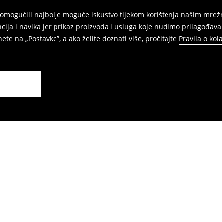
am omogućili najbolje moguće iskustvo tijekom korištenja našim m
ja i navika jer prikaz proizvoda i usluga koje nudimo prilagođava
ete na „Postavke”, a ako želite doznati više, pročitajte
Pravila o kol