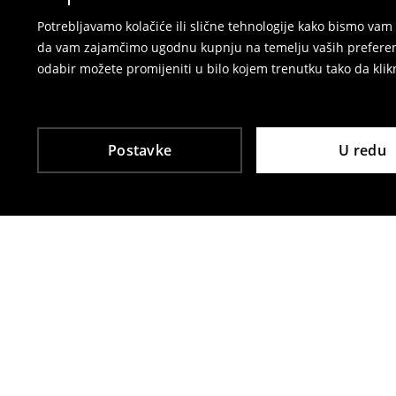
Potrebljavamo kolačiće ili slične tehnologije kako bismo v
da vam zajamčimo ugodnu kupnju na temelju vaših preferenci
odabir možete promijeniti u bilo kojem trenutku tako da klikn
Postavke
U redu