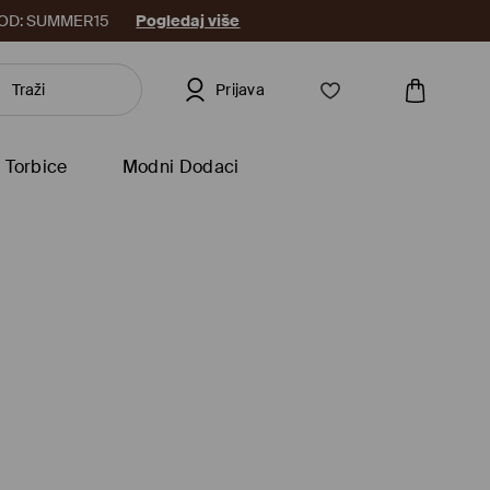
8. KOD: SUMMER15
Pogledaj više
Prijava
Torbice
Modni Dodaci