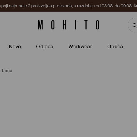
upnji najmanje 2 proizvoljna proizvoda, u razdoblju od 03.08. do 09.0
Novo
Odjeća
Workwear
Obuća
umbima