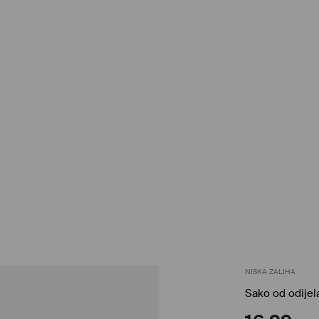
NISKA ZALIHA
Sako od odije