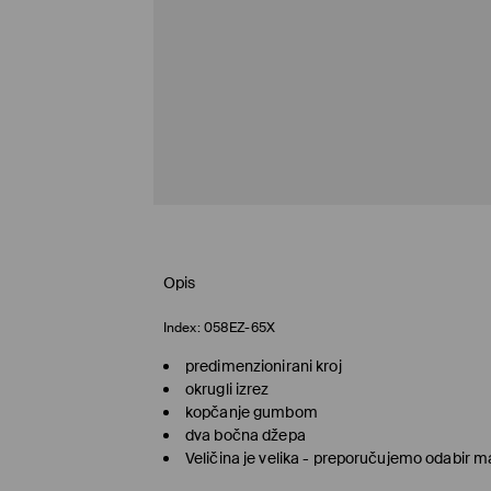
Opis
Index:
058EZ-65X
predimenzionirani kroj
okrugli izrez
kopčanje gumbom
dva bočna džepa
Veličina je velika - preporučujemo odabir ma