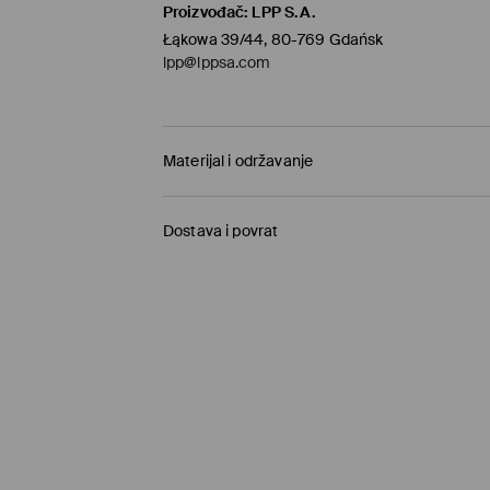
Proizvođač
:
LPP S.A.
Łąkowa 39/44, 80-769 Gdańsk
lpp@lppsa.com
Materijal i održavanje
PRVA TKANINA
:
73% POLIESTERSKO VLAKNO, 22%
Dostava i povrat
VLAKNO
PRVA PODSTAVA
:
100% POLIESTERSKO VLAKNO
Uvjeti dostave
PRATI SA SLIČNO OBOJENIM
Preuzimanje u trgovini Mohito
(1-6 radni dani)
ZABRANJENO BIJELJENJE
0,00 EUR
/ Online plaćanje (PayPal, PayU, Goo
GLAČATI NA MAKSIMALNOJ TEMPERATURI DO 
DPD PaketShop
(1-6 radni dani)
ZABRANJENO KEMIJSKO ČIŠĆENJE
3,95 EUR
/ Online plaćanje (PayPal, PayU, Goo
MAKSIMALNA TEMPERATURA PRANJA 30° C
Standardni kurir
(1-6 radni dani)