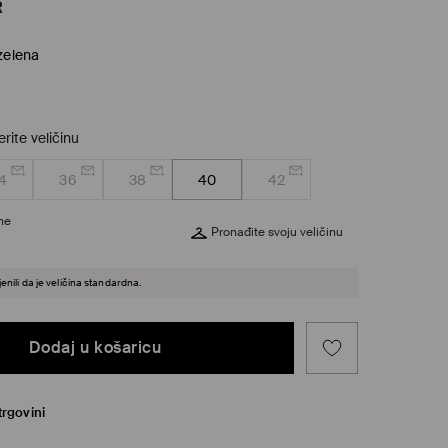
R
zelena
rite veličinu
4
36
38
40
42
ine
Pronađite svoju veličinu
enili da je veličina standardna.
Dodaj u košaricu
trgovini