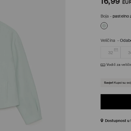
16,99
EU
Boja
-
pastelno 
Veličina
-
Odabe
32
3
Vodič za velič
Savjet
Kupci su ocij
Dostupnost u 