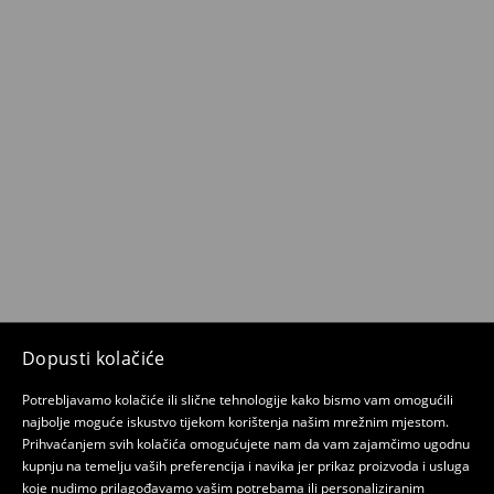
Dopusti kolačiće
Potrebljavamo kolačiće ili slične tehnologije kako bismo vam omogućili
najbolje moguće iskustvo tijekom korištenja našim mrežnim mjestom.
Prihvaćanjem svih kolačića omogućujete nam da vam zajamčimo ugodnu
kupnju na temelju vaših preferencija i navika jer prikaz proizvoda i usluga
koje nudimo prilagođavamo vašim potrebama ili personaliziranim