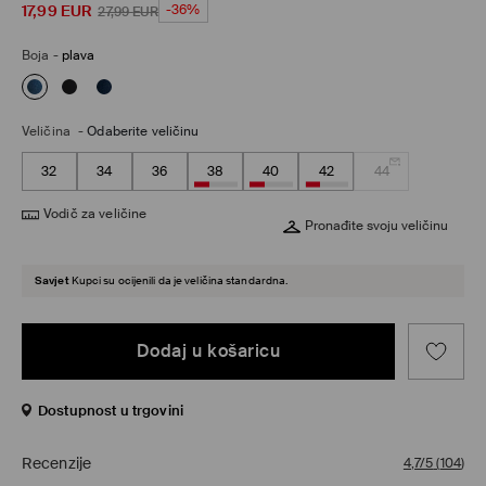
17,99
EUR
-36%
27,99
EUR
Boja
-
plava
Veličina
-
Odaberite veličinu
32
34
36
38
40
42
44
Vodič za veličine
Pronađite svoju veličinu
Savjet
Kupci su ocijenili da je veličina standardna.
Dodaj u košaricu
Dostupnost u trgovini
Recenzije
4,7/5
(
104
)