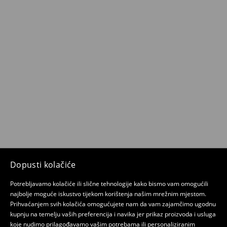
Dopusti kolačiće
Potrebljavamo kolačiće ili slične tehnologije kako bismo vam omogućili
najbolje moguće iskustvo tijekom korištenja našim mrežnim mjestom.
Prihvaćanjem svih kolačića omogućujete nam da vam zajamčimo ugodnu
kupnju na temelju vaših preferencija i navika jer prikaz proizvoda i usluga
koje nudimo prilagođavamo vašim potrebama ili personaliziranim