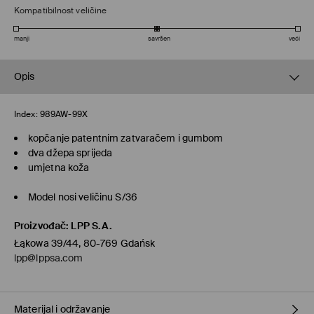
Kompatibilnost veličine
manji
savršen
veći
Opis
Index:
989AW-99X
kopčanje patentnim zatvaračem i gumbom
dva džepa sprijeda
umjetna koža
Model nosi veličinu S/36
Proizvođač
:
LPP S.A.
Łąkowa 39/44, 80-769 Gdańsk
lpp@lppsa.com
Materijal i održavanje