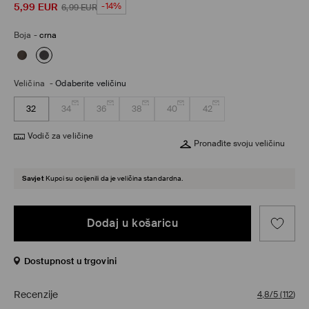
5,99
EUR
-14%
6,99
EUR
Boja
-
crna
Veličina
-
Odaberite veličinu
32
34
36
38
40
42
Vodič za veličine
Pronađite svoju veličinu
Savjet
Kupci su ocijenili da je veličina standardna.
Dodaj u košaricu
Dostupnost u trgovini
Recenzije
4,8/5
(
112
)