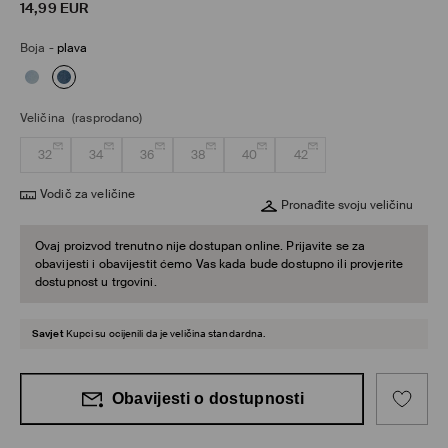
14,99
EUR
Boja
-
plava
Veličina
(rasprodano)
32
34
36
38
40
42
Vodič za veličine
Pronađite svoju veličinu
Ovaj proizvod trenutno nije dostupan online. Prijavite se za
obavijesti i obavijestit ćemo Vas kada bude dostupno ili provjerite
dostupnost u trgovini.
Savjet
Kupci su ocijenili da je veličina standardna.
Obavijesti o dostupnosti