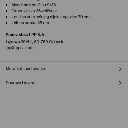
Model nosi veličinu S/36
Dimenzije za 36 veličina:
- duljina unutrašnjeg dijela nogavice 70 cm
- širina struka 35 cm
Proizvođač
:
LPP S.A.
Łąkowa 39/44, 80-769 Gdańsk
lpp@lppsa.com
Materijal i održavanje
Dostava i povrat
65% PAMUK, 28% POLIESTERSKO VLAKNO, 5% VISKOZNO VLAKNO,
2% ELASTANSKO VLAKNO
Uvjeti dostave
Preuzimanje u trgovini Mohito
(1-6 radni dani)
0,00 EUR
/ Online plaćanje (PayPal, PayU, GooglePay)