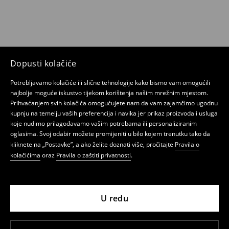
Dopusti kolačiće
Potrebljavamo kolačiće ili slične tehnologije kako bismo vam omogućili
najbolje moguće iskustvo tijekom korištenja našim mrežnim mjestom.
Prihvaćanjem svih kolačića omogućujete nam da vam zajamčimo ugodnu
kupnju na temelju vaših preferencija i navika jer prikaz proizvoda i usluga
koje nudimo prilagođavamo vašim potrebama ili personaliziranim
oglasima. Svoj odabir možete promijeniti u bilo kojem trenutku tako da
kliknete na „Postavke”, a ako želite doznati više, pročitajte
Pravila o
kolačićima
oraz
Pravila o zaštiti privatnosti
.
U redu