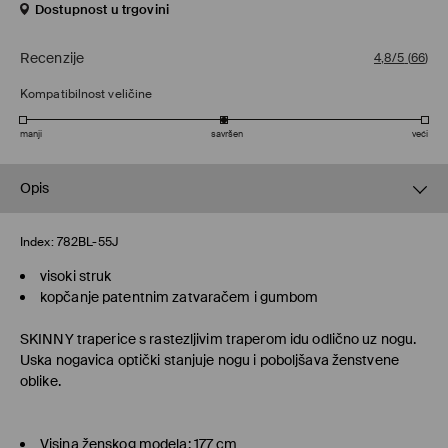
Dostupnost u trgovini
Recenzije
4,8/5
(
66
)
Kompatibilnost veličine
manji
savršen
veći
Opis
Index:
782BL-55J
visoki struk
kopčanje patentnim zatvaračem i gumbom
SKINNY
traperice s rastezljivim traperom idu odlično uz nogu.
Uska nogavica optički stanjuje nogu i poboljšava ženstvene
oblike.
Visina ženskog modela: 177 cm