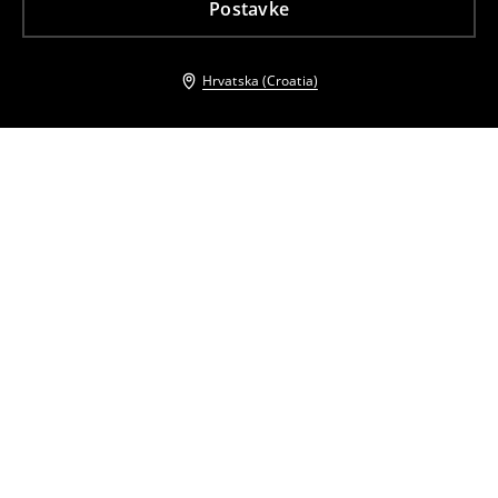
Postavke
Hrvatska (Croatia)
Drugi kupci su također odabrali
Skinny Traperice PETITE
Skinny Traperice PETITE
12
,
99
EUR
27,99
EUR
17
,
99
EUR
27,99
EUR
Skinny Farmerke
Skinny Farmerke
17
,
99
EUR
21,99
EUR
14
,
99
EUR
21,99
EUR