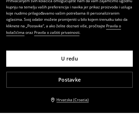
Prihvaćanjem svih kolačića omogućujete nam da vam zajamčimo ugodnu
kupnju na temelju vaših preferencija i navika jer prikaz proizvoda i usluga
koje nudimo prilagođavamo vašim potrebama ili personaliziranim
oglasima. Svoj odabir možete promijeniti u bilo kojem trenutku tako da
kliknete na „Postavke”, a ako želite doznati više, pročitajte
Pravila o
kolačićima
oraz
Pravila o zaštiti privatnosti
.
U redu
Postavke
Hrvatska (Croatia)