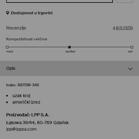
Dostupnost u trgovini
Recenzije
4,8/5
(
1575
)
Kompatibilnost veličine
manji
savršen
veći
Opis
Index:
8870W-34X
uzak kroj
američki izrez
Proizvođač
:
LPP S.A.
Łąkowa 39/44, 80-769 Gdańsk
lpp@lppsa.com