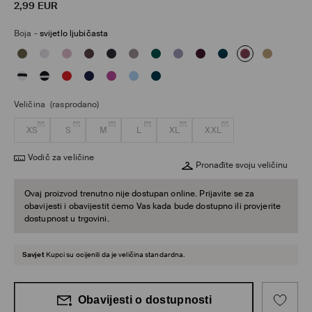
2,99
EUR
Boja
-
svijetlo ljubičasta
Veličina
(rasprodano)
XS
S
M
L
XL
XXL
Vodič za veličine
Pronađite svoju veličinu
Ovaj proizvod trenutno nije dostupan online. Prijavite se za
obavijesti i obavijestit ćemo Vas kada bude dostupno ili provjerite
dostupnost u trgovini.
Savjet
Kupci su ocijenili da je veličina standardna.
Obavijesti o dostupnosti