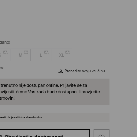
odano)
S
M
L
XL
ine
Pronađite svoju veličinu
trenutno nije dostupan online. Prijavite se za
bavijestit ćemo Vas kada bude dostupno ili provjerite
rgovini.
enili da je veličina standardna.