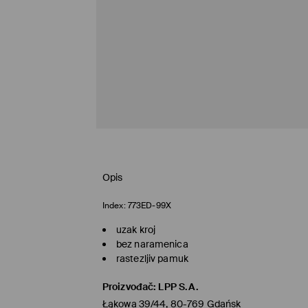
Opis
Index:
773ED-99X
uzak kroj
bez naramenica
rastezljiv pamuk
Proizvođač
:
LPP S.A.
Łąkowa 39/44, 80-769 Gdańsk