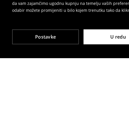
da vam zajamčimo ugodnu kupnju na temelju vaših preferenci
odabir možete promijeniti u bilo kojem trenutku tako da klikn
Postavke
U redu
Drugi kupci su također odabrali