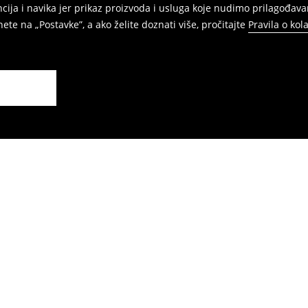
ja i navika jer prikaz proizvoda i usluga koje nudimo prilagođava
ete na „Postavke”, a ako želite doznati više, pročitajte
Pravila o kol