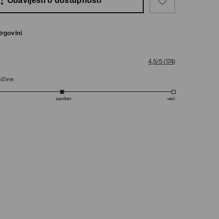
Obavijesti o dostupnosti
trgovini
4,5/5
(
174
)
ičine
savršen
veći