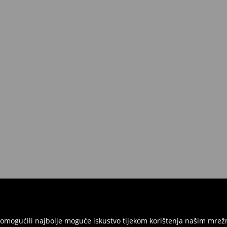
a od 45 EUR.
vraćeni u roku 30 dana od datuma
u, imati sve etikete, biti neoštećeni
davaonici u Republici Hrvatskoj ili
a gdje ćete odabrati metodu
ti u fizičkim trgovinama. Molimo
am omogućili najbolje moguće iskustvo tijekom korištenja našim m