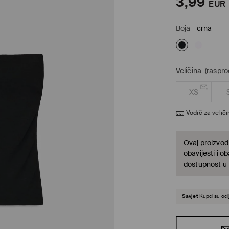
3,99
EUR
Boja
-
crna
Veličina
(raspr
XS
Vodič za velič
Ovaj proizvod 
obavijesti i o
dostupnost u t
Savjet
Kupci su ocij