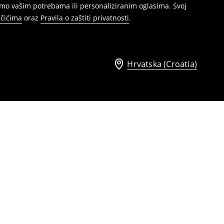
mo vašim potrebama ili personaliziranim oglasima. Svoj
ačićima
oraz
Pravila o zaštiti privatnosti
.
Hrvatska (Croatia)