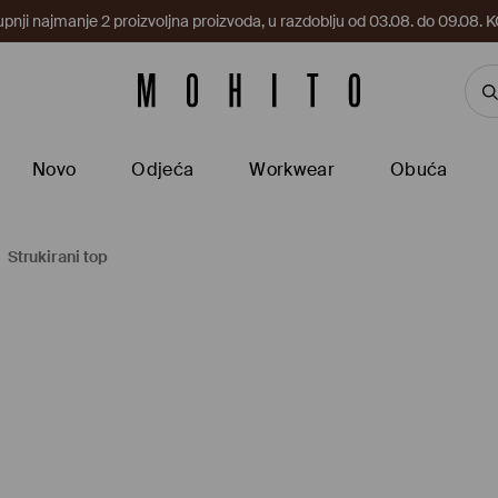
upnji najmanje 2 proizvoljna proizvoda, u razdoblju od 03.08. do 09.0
Novo
Odjeća
Workwear
Obuća
Strukirani top