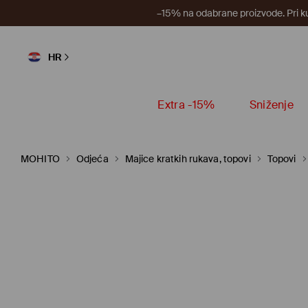
–15% na odabrane proizvode. Pri k
HR
Extra -15%
Sniženje
MOHITO
Odjeća
Majice kratkih rukava, topovi
Topovi