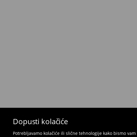
Besplatna dostava za ukupnu kupnju
proizvod
⟶
Metode dostave
Uvjeti povrata
Proizvodi kupljeni u online trgovini mogu biti 
isporuke. Proizvodi moraju biti u izvornom stanj
i ne smiju imati tragove nošenja.
Povrat možete napraviti u bilo kojoj Mohito pro
putem obrasca dostupnog na našim stranicam
besplatnog povrata.
Kupanje kostime i pidžame nije moguće vrati
vas da koristite online obrazac za povrat.
⟶
Povrat i izmjene u E-Trgovini
Dopusti kolačiće
Potrebljavamo kolačiće ili slične tehnologije kako bismo v