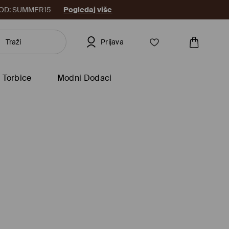
8. KOD: SUMMER15
Pogledaj više
Prijava
Torbice
Modni Dodaci