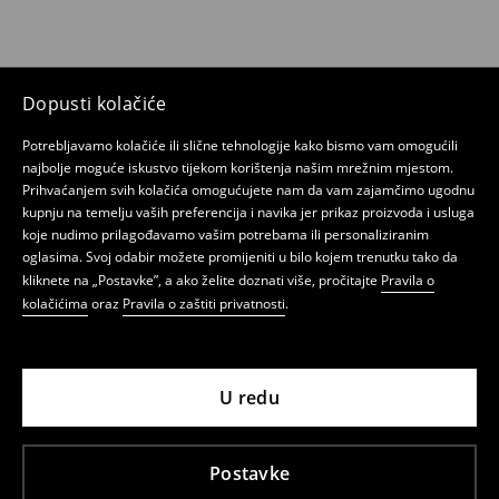
Dopusti kolačiće
Potrebljavamo kolačiće ili slične tehnologije kako bismo vam omogućili
najbolje moguće iskustvo tijekom korištenja našim mrežnim mjestom.
Prihvaćanjem svih kolačića omogućujete nam da vam zajamčimo ugodnu
kupnju na temelju vaših preferencija i navika jer prikaz proizvoda i usluga
koje nudimo prilagođavamo vašim potrebama ili personaliziranim
oglasima. Svoj odabir možete promijeniti u bilo kojem trenutku tako da
kliknete na „Postavke”, a ako želite doznati više, pročitajte
Pravila o
kolačićima
oraz
Pravila o zaštiti privatnosti
.
U redu
Postavke