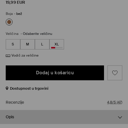
19,99
EUR
Boja
-
bež
Veličina
-
Odaberite veličinu
S
M
L
XL
Vodič za veličine
Dodaj u košaricu
Dostupnost u trgovini
Recenzije
4,8/5
(
47
)
Opis