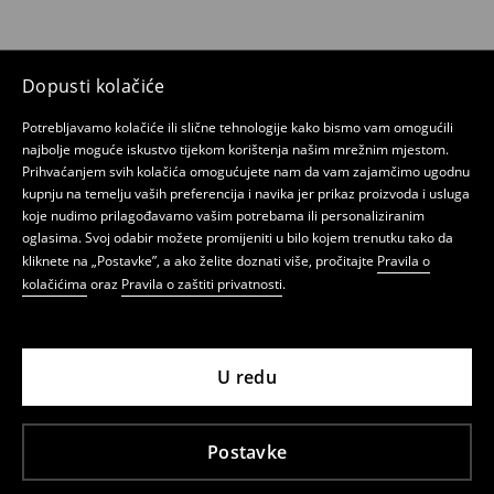
Dopusti kolačiće
Potrebljavamo kolačiće ili slične tehnologije kako bismo vam omogućili
najbolje moguće iskustvo tijekom korištenja našim mrežnim mjestom.
Prihvaćanjem svih kolačića omogućujete nam da vam zajamčimo ugodnu
kupnju na temelju vaših preferencija i navika jer prikaz proizvoda i usluga
koje nudimo prilagođavamo vašim potrebama ili personaliziranim
oglasima. Svoj odabir možete promijeniti u bilo kojem trenutku tako da
kliknete na „Postavke”, a ako želite doznati više, pročitajte
Pravila o
kolačićima
oraz
Pravila o zaštiti privatnosti
.
U redu
Postavke