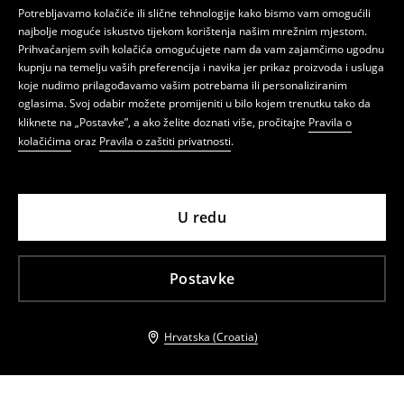
Potrebljavamo kolačiće ili slične tehnologije kako bismo vam omogućili
najbolje moguće iskustvo tijekom korištenja našim mrežnim mjestom.
Prihvaćanjem svih kolačića omogućujete nam da vam zajamčimo ugodnu
kupnju na temelju vaših preferencija i navika jer prikaz proizvoda i usluga
koje nudimo prilagođavamo vašim potrebama ili personaliziranim
oglasima. Svoj odabir možete promijeniti u bilo kojem trenutku tako da
kliknete na „Postavke”, a ako želite doznati više, pročitajte
Pravila o
kolačićima
oraz
Pravila o zaštiti privatnosti
.
U redu
Postavke
Hrvatska (Croatia)