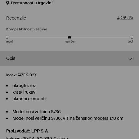
Dostupnost u trgovini
Recenzije
4,2/5
(
16
)
Kompatibilnost veličine
manji
savršen
veći
Opis
Index:
747EK-02X
okrugli izrez
kratki rukavi
ukrasni elementi
Model nosi veličinu S/36
Model nosi veličinu S/36. Visina ženskog modela 178 cm
Proizvođač
:
LPP S.A.
Łąkowa 39/44, 80-769 Gdańsk