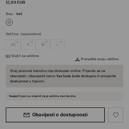
12,99
EUR
Boja
-
bež
Veličina
(rasprodano)
XS
S
M
L
Vodič za veličine
Pronađite svoju veličinu
Ovaj proizvod trenutno nije dostupan online. Prijavite se za
obavijesti i obavijestit ćemo Vas kada bude dostupno ili provjerite
dostupnost u trgovini.
Savjet
Kupci su ocijenili da je veličina standardna.
Obavijesti o dostupnosti