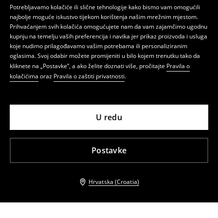
Potrebljavamo kolačiće ili slične tehnologije kako bismo vam omogućili
najbolje moguće iskustvo tijekom korištenja našim mrežnim mjestom.
Prihvaćanjem svih kolačića omogućujete nam da vam zajamčimo ugodnu
kupnju na temelju vaših preferencija i navika jer prikaz proizvoda i usluga
koje nudimo prilagođavamo vašim potrebama ili personaliziranim
oglasima. Svoj odabir možete promijeniti u bilo kojem trenutku tako da
kliknete na „Postavke”, a ako želite doznati više, pročitajte
Pravila o
kolačićima
oraz
Pravila o zaštiti privatnosti
.
U redu
Postavke
Hrvatska (Croatia)