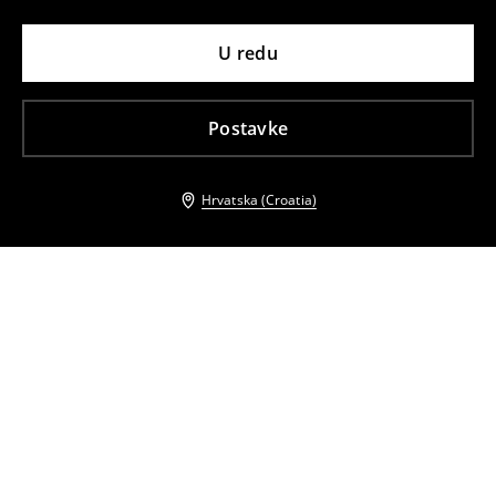
U redu
Postavke
Hrvatska (Croatia)
Drugi kupci su također odabrali