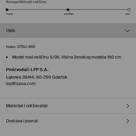
Kompatibilnost veličine
manji
savršen
veći
Opis
Index:
075IJ-95X
Model nosi veličinu S/36. Visina ženskog modela 180 cm
Proizvođač
:
LPP S.A.
Łąkowa 39/44, 80-769 Gdańsk
lpp@lppsa.com
Materijal i održavanje
Dostava i povrat
PRVA TKANINA
:
71% PAMUK, 18% POLIESTERSKO VLAKNO, 11%
ELASTANSKO VLAKNO