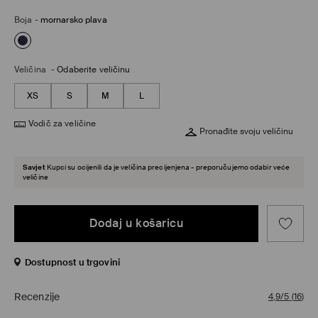
Boja
-
mornarsko plava
Veličina
-
Odaberite veličinu
XS
S
M
L
Vodič za veličine
Pronađite svoju veličinu
Savjet
Kupci su ocijenili da je veličina precijenjena - preporučujemo odabir veće
veličine
Dodaj u košaricu
Dostupnost u trgovini
Recenzije
4,9/5
(
16
)