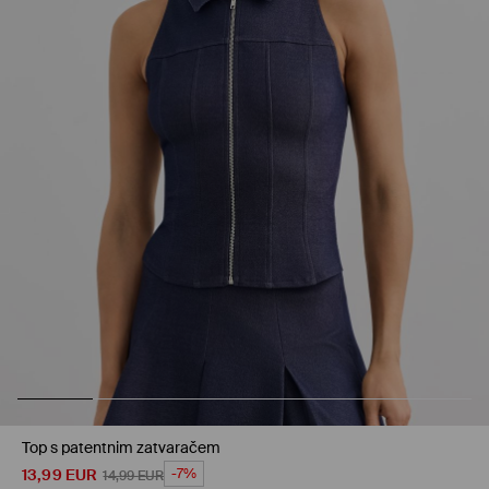
Top s patentnim zatvaračem
13,99
EUR
-7%
14,99
EUR