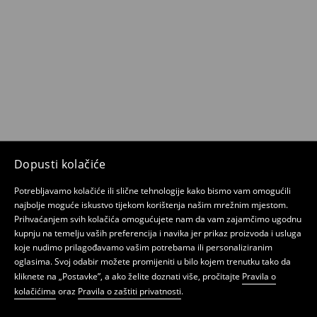
Dopusti kolačiće
Potrebljavamo kolačiće ili slične tehnologije kako bismo vam omogućili
najbolje moguće iskustvo tijekom korištenja našim mrežnim mjestom.
Prihvaćanjem svih kolačića omogućujete nam da vam zajamčimo ugodnu
kupnju na temelju vaših preferencija i navika jer prikaz proizvoda i usluga
koje nudimo prilagođavamo vašim potrebama ili personaliziranim
oglasima. Svoj odabir možete promijeniti u bilo kojem trenutku tako da
kliknete na „Postavke”, a ako želite doznati više, pročitajte
Pravila o
kolačićima
oraz
Pravila o zaštiti privatnosti
.