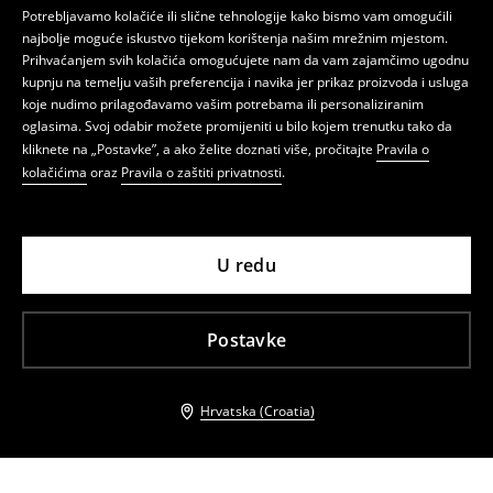
Potrebljavamo kolačiće ili slične tehnologije kako bismo vam omogućili
najbolje moguće iskustvo tijekom korištenja našim mrežnim mjestom.
Prihvaćanjem svih kolačića omogućujete nam da vam zajamčimo ugodnu
kupnju na temelju vaših preferencija i navika jer prikaz proizvoda i usluga
koje nudimo prilagođavamo vašim potrebama ili personaliziranim
oglasima. Svoj odabir možete promijeniti u bilo kojem trenutku tako da
kliknete na „Postavke”, a ako želite doznati više, pročitajte
Pravila o
kolačićima
oraz
Pravila o zaštiti privatnosti
.
U redu
Postavke
Hrvatska (Croatia)