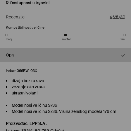
Dostupnost u trgovini
Recenzije
4,6/5
(
32
)
Kompatibilnost veličine
manji
savršen
veći
Opis
Index:
066BW-03X
dizajn bez rukava
vezanje oko vrata
ukrasni volani
Model nosi veličinu S/36
Model nosi veličinu S/36. Visina ženskog modela 176 cm
Proizvođač
:
LPP S.A.
Łąkowa 39/44, 80-769 Gdańsk