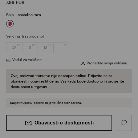
7,99
EUR
Boja
-
pastelno roza
Veličina
(rasprodano)
XS
S
M
L
Vodič za veličine
Pronađite svoju veličinu
Ovaj proizvod trenutno nije dostupan online. Prijavite se za
obavijesti i obavijestit ćemo Vas kada bude dostupno ili provjerite
dostupnost u trgovini.
Savjet
Kupci su ocijenili da je veličina standardna.
Obavijesti o dostupnosti