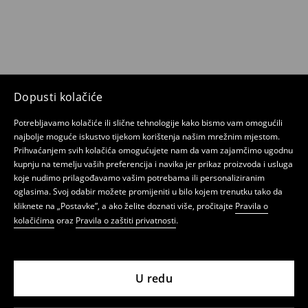
Dopusti kolačiće
Potrebljavamo kolačiće ili slične tehnologije kako bismo vam omogućili
najbolje moguće iskustvo tijekom korištenja našim mrežnim mjestom.
Prihvaćanjem svih kolačića omogućujete nam da vam zajamčimo ugodnu
kupnju na temelju vaših preferencija i navika jer prikaz proizvoda i usluga
koje nudimo prilagođavamo vašim potrebama ili personaliziranim
oglasima. Svoj odabir možete promijeniti u bilo kojem trenutku tako da
kliknete na „Postavke”, a ako želite doznati više, pročitajte
Pravila o
kolačićima
oraz
Pravila o zaštiti privatnosti
.
U redu