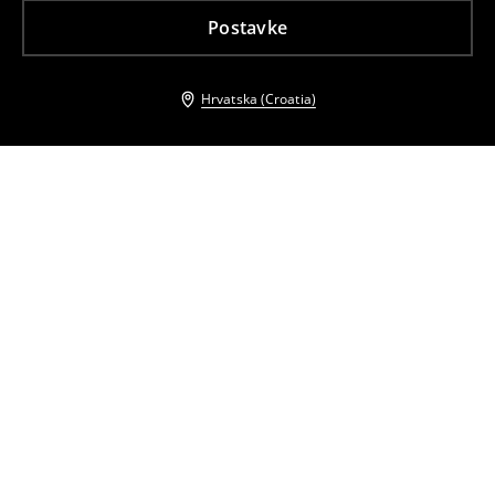
Postavke
Hrvatska (Croatia)
Drugi kupci su također odabrali
Torba za nošenje preko tijela
Mini haljina od samta
27
,
99
EUR
19
,
99
EUR
22,99
EUR
Dugi kaput
Prošiveni kaput s visokim ovratnikom