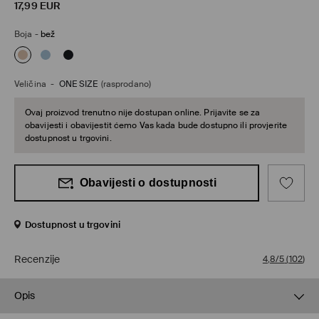
17,99
EUR
Boja
-
bež
Veličina
-
ONE SIZE
(rasprodano)
Ovaj proizvod trenutno nije dostupan online. Prijavite se za
obavijesti i obavijestit ćemo Vas kada bude dostupno ili provjerite
dostupnost u trgovini.
Obavijesti o dostupnosti
Dostupnost u trgovini
Recenzije
4,8/5
(
102
)
Opis