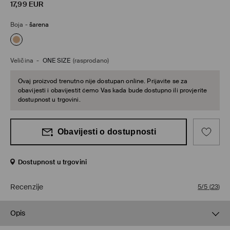
17,99
EUR
Boja
-
šarena
Veličina
-
ONE SIZE
(rasprodano)
Ovaj proizvod trenutno nije dostupan online. Prijavite se za
obavijesti i obavijestit ćemo Vas kada bude dostupno ili provjerite
dostupnost u trgovini.
Obavijesti o dostupnosti
Dostupnost u trgovini
Recenzije
5/5
(
23
)
Opis