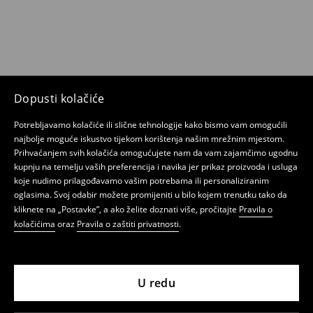
Dopusti kolačiće
Potrebljavamo kolačiće ili slične tehnologije kako bismo vam omogućili
najbolje moguće iskustvo tijekom korištenja našim mrežnim mjestom.
Prihvaćanjem svih kolačića omogućujete nam da vam zajamčimo ugodnu
kupnju na temelju vaših preferencija i navika jer prikaz proizvoda i usluga
koje nudimo prilagođavamo vašim potrebama ili personaliziranim
oglasima. Svoj odabir možete promijeniti u bilo kojem trenutku tako da
kliknete na „Postavke”, a ako želite doznati više, pročitajte
Pravila o
kolačićima
oraz
Pravila o zaštiti privatnosti
.
U redu