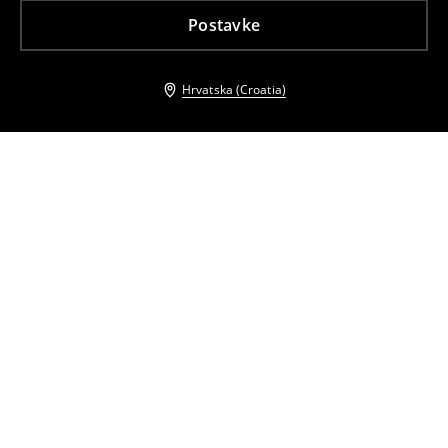
Postavke
Hrvatska (Croatia)
Drugi kupci su također odabrali
Torba za nošenje preko tijela
Torba za nošenje na ramenu
27
,
99
EUR
27
,
99
EUR
Torba za nošenje preko tijela
Torba za nošenje preko tijela