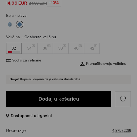
14,99
EUR
-40%
24,99
EUR
Boja
-
plava
Veličina
-
Odaberite veličinu
32
34
36
38
40
42
Vodič za veličine
Pronađite svoju veličinu
Savjet
Kupci su ocijenili da je veličina standardna.
Dodaj u košaricu
Dostupnost u trgovini
Recenzije
4,8/5
(
229
)