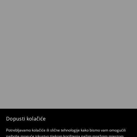
Dopusti kolačiće
Potrebljavamo kolačiće ili slične tehnologije kako bismo vam omogućili
najbolje moguće iskustvo tijekom korištenja našim mrežnim mjestom.