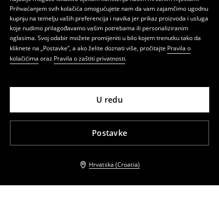
Prihvaćanjem svih kolačića omogućujete nam da vam zajamčimo ugodnu
kupnju na temelju vaših preferencija i navika jer prikaz proizvoda i usluga
koje nudimo prilagođavamo vašim potrebama ili personaliziranim
oglasima. Svoj odabir možete promijeniti u bilo kojem trenutku tako da
kliknete na „Postavke”, a ako želite doznati više, pročitajte
Pravila o
kolačićima
oraz
Pravila o zaštiti privatnosti
.
U redu
Postavke
Hrvatska (Croatia)