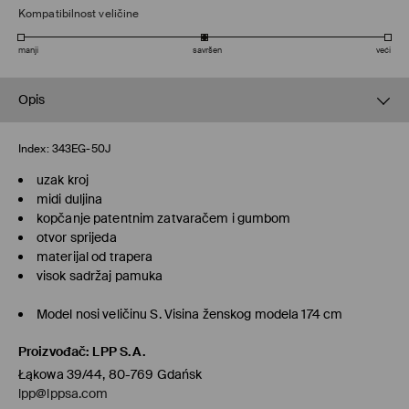
Kompatibilnost veličine
manji
savršen
veći
Opis
Index:
343EG-50J
uzak kroj
midi duljina
kopčanje patentnim zatvaračem i gumbom
otvor sprijeda
materijal od trapera
visok sadržaj pamuka
Model nosi veličinu S. Visina ženskog modela 174 cm
Proizvođač
:
LPP S.A.
Łąkowa 39/44, 80-769 Gdańsk
lpp@lppsa.com